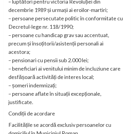
– luptători pentru victoria Revoluției din
decembrie 1989 și urmași ai eroilor-martiri;
– persoane persecutate politic în conformitate cu
Decretul-lege nr. 118/1990;
– persoane cu handicap grav sau accentuat,
precum și însoțitorii/asistenții personali ai
acestora;
– pensionari cu pensii sub 2.000 lei;
– beneficiari ai venitului minim de incluziune care
desfășoară activități de interes local;
– șomeri indemnizați;
– persoane aflate în situații excepționale,
justificate.
Condiții de acordare
Facilitățile se acordă exclusiv persoanelor cu
domiciliul în Municipiul Roman.