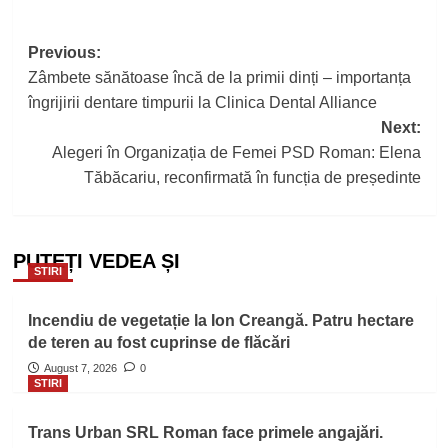
Post
Previous:
Zâmbete sănătoase încă de la primii dinți – importanța
navigation
îngrijirii dentare timpurii la Clinica Dental Alliance
Next:
Alegeri în Organizația de Femei PSD Roman: Elena
Tăbăcariu, reconfirmată în funcția de președinte
PUTEȚI VEDEA ȘI
STIRI
Incendiu de vegetație la Ion Creangă. Patru hectare
de teren au fost cuprinse de flăcări
August 7, 2026
0
STIRI
Trans Urban SRL Roman face primele angajări.