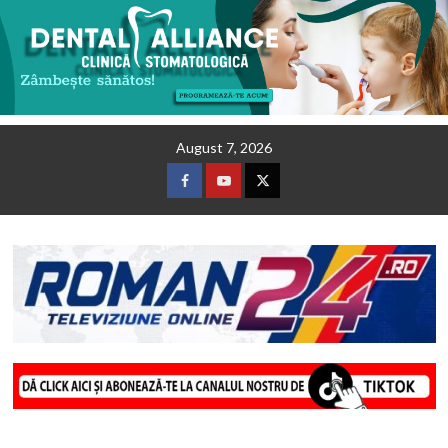
Skip
August 7, 2026
to
content
Facebook
Youtube
Twitter