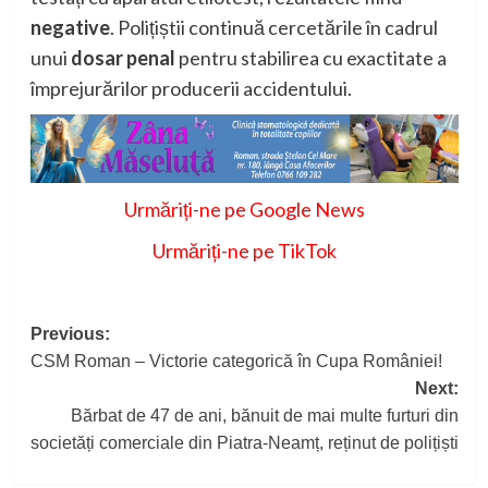
negative
. Polițiștii continuă cercetările în cadrul
unui
dosar penal
pentru stabilirea cu exactitate a
împrejurărilor producerii accidentului.
Urmăriți-ne pe Google News
Urmăriți-ne pe TikTok
Post
Previous:
CSM Roman – Victorie categorică în Cupa României!
navigation
Next:
Bărbat de 47 de ani, bănuit de mai multe furturi din
societăți comerciale din Piatra-Neamț, reținut de polițiști