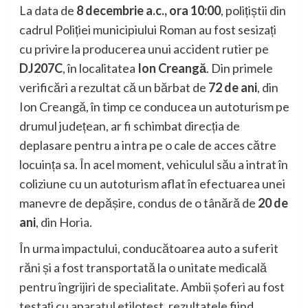
La data de
8 decembrie a.c., ora 10:00
, polițiștii din
cadrul Poliției municipiului Roman au fost sesizați
cu privire la producerea unui accident rutier pe
DJ207C
, în localitatea
Ion Creangă
. Din primele
verificări a rezultat că un bărbat de
72 de ani
, din
Ion Creangă, în timp ce conducea un autoturism pe
drumul județean, ar fi schimbat direcția de
deplasare pentru a intra pe o cale de acces către
locuința sa. În acel moment, vehiculul său a intrat în
coliziune cu un autoturism aflat în efectuarea unei
manevre de depășire, condus de o tânără de
20 de
ani
, din Horia.
În urma impactului, conducătoarea auto a suferit
răni și a fost transportată la o unitate medicală
pentru îngrijiri de specialitate. Ambii șoferi au fost
testați cu aparatul etilotest, rezultatele fiind