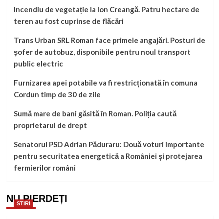
Incendiu de vegetație la Ion Creangă. Patru hectare de
teren au fost cuprinse de flăcări
Trans Urban SRL Roman face primele angajări. Posturi de
șofer de autobuz, disponibile pentru noul transport
public electric
Furnizarea apei potabile va fi restricționată în comuna
Cordun timp de 30 de zile
Sumă mare de bani găsită în Roman. Poliția caută
proprietarul de drept
Senatorul PSD Adrian Păduraru: Două voturi importante
pentru securitatea energetică a României și protejarea
fermierilor români
NU PIERDEȚI
STIRI