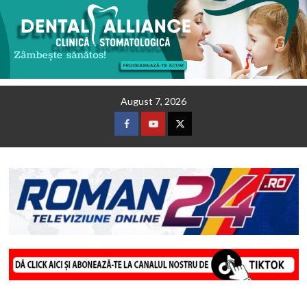
Skip
August 7, 2026
to
content
Facebook
Youtube
Twitter