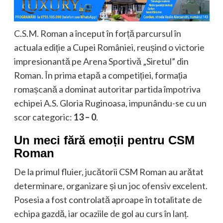
C.S.M. Roman a început în forță parcursul în
actuala ediție a Cupei României, reușind o victorie
impresionantă pe Arena Sportivă „Siretul” din
Roman. În prima etapă a competiției, formația
romașcană a dominat autoritar partida împotriva
echipei A.S. Gloria Ruginoasa, impunându-se cu un
scor categoric:
13 – 0
.
Un meci fără emoții pentru CSM
Roman
De la primul fluier, jucătorii CSM Roman au arătat
determinare, organizare și un joc ofensiv excelent.
Posesia a fost controlată aproape în totalitate de
echipa gazdă, iar ocaziile de gol au curs în lanț.