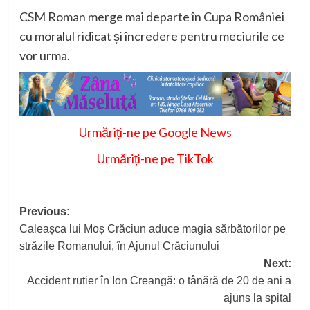
CSM Roman merge mai departe în Cupa României
cu moralul ridicat și încredere pentru meciurile ce
vor urma.
Urmăriți-ne pe Google News
Urmăriți-ne pe TikTok
Post
Previous:
Caleașca lui Moș Crăciun aduce magia sărbătorilor pe
navigation
străzile Romanului, în Ajunul Crăciunului
Next:
Accident rutier în Ion Creangă: o tânără de 20 de ani a
ajuns la spital