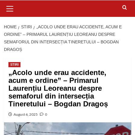
Primary
Menu
HOME
STIRI
„ACOLO UNDE ERAU ACCIDENTE, ACUM E
ORDINE” – PRIMARUL LAURENȚIU LEOREANU DESPRE
SEMAFORUL DIN INTERSECȚIA TINERETULUI – BOGDAN
DRAGOȘ
STIRI
„Acolo unde erau accidente,
acum e ordine” – Primarul
Laurențiu Leoreanu despre
semaforul din intersecția
Tineretului – Bogdan Dragoș
August 6, 2025
0