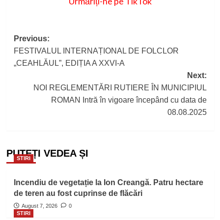
Urmăriți-ne pe TikTok
Post
Previous:
FESTIVALUL INTERNAȚIONAL DE FOLCLOR
navigation
„CEAHLĂUL”, EDIȚIA A XXVI-A
Next:
NOI REGLEMENTĂRI RUTIERE ÎN MUNICIPIUL
ROMAN Intră în vigoare începând cu data de
08.08.2025
PUTEȚI VEDEA ȘI
STIRI
Incendiu de vegetație la Ion Creangă. Patru hectare
de teren au fost cuprinse de flăcări
August 7, 2026
0
STIRI