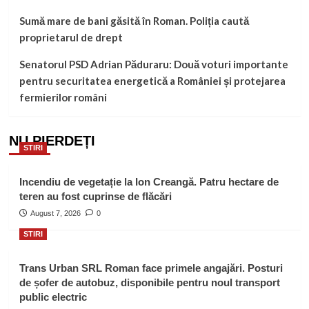
Sumă mare de bani găsită în Roman. Poliția caută
proprietarul de drept
Senatorul PSD Adrian Păduraru: Două voturi importante
pentru securitatea energetică a României și protejarea
fermierilor români
NU PIERDEȚI
STIRI
Incendiu de vegetație la Ion Creangă. Patru hectare de
teren au fost cuprinse de flăcări
August 7, 2026
0
STIRI
Trans Urban SRL Roman face primele angajări. Posturi
de șofer de autobuz, disponibile pentru noul transport
public electric