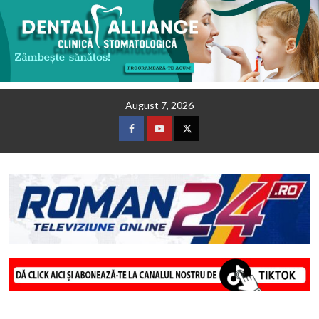
Skip
August 7, 2026
to
content
Facebook
Youtube
Twitter