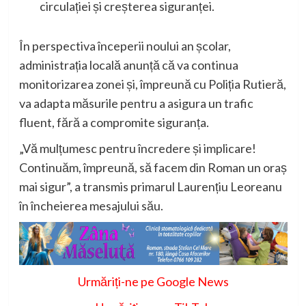
circulației și creșterea siguranței.
În perspectiva începerii noului an școlar,
administrația locală anunță că va continua
monitorizarea zonei și, împreună cu Poliția Rutieră,
va adapta măsurile pentru a asigura un trafic
fluent, fără a compromite siguranța.
„Vă mulțumesc pentru încredere și implicare!
Continuăm, împreună, să facem din Roman un oraș
mai sigur”, a transmis primarul Laurențiu Leoreanu
în încheierea mesajului său.
Urmăriți-ne pe Google News