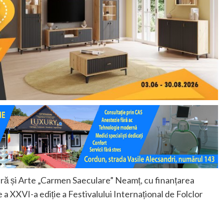
ură și Arte „Carmen Saeculare” Neamț, cu finanțarea
a XXVI-a ediție a Festivalului Internațional de Folclor