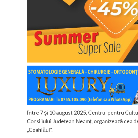
Între 7 și 10 august 2025, Centrul pentru Cult
Consiliului Județean Neamț, organizează cea de 
„Ceahlăul”.