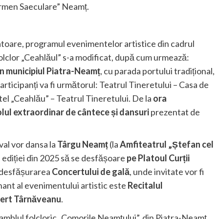
armen Saeculare” Neamț.
toare, programul evenimentelor artistice din cadrul
 Folclor „Ceahlăul” s-a modificat, după cum urmează:
în municipiul Piatra-Neamț
, cu parada portului tradițional,
articipanți va fi următorul: Teatrul Tineretului – Casa de
tel „Ceahlău” – Teatrul Tineretului. De la
ora
lul extraordinar de cântece și dansuri
prezentat de
tival vor dansa la
Târgu Neamț
(la
Amfiteatrul „Ștefan cel
 ediției din 2025 să se desfășoare
pe Platoul Curții
u desfășurarea
Concertului de gală
, unde invitate vor fi
ant al evenimentului artistic este
Recitalul
ert Târnăveanu
.
amblul folcloric „Comorile Neamțului”, din Piatra-Neamț.