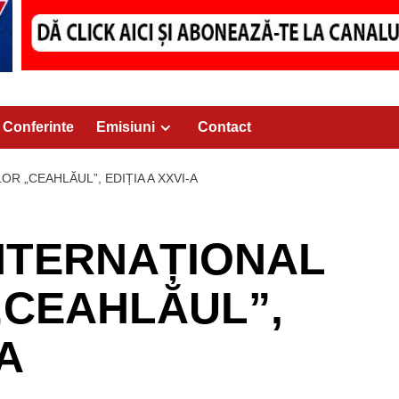
Conferinte
Emisiuni
Contact
R „CEAHLĂUL”, EDIȚIA A XXVI-A
INTERNAȚIONAL
„CEAHLĂUL”,
-A