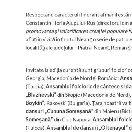
Respectând caracterul itinerant al manifestării 
Constantin Horia Alupului-Rus (directorul din 
promovarea și valorificarea creației populare 
aflați în vizită în ținutul Neamț o serie de pat
localități ale județului – Piatra-Neamț, Roman 
Invitate la ediția curentă sunt grupuri folclor
Georgia, Macedonia de Nord și România:
Ansa
(Turcia),
Ansamblul folcloric de cântece și da
„Blazhevski”
din Skopje (Macedonia de Nord),
Boykin”
, Rakovski (Bulgaria). Țara noastră va 
dansuri „Cununa Someșană”
din Maieru (Bist
Someșană”
din Cluj-Napoca,
Ansamblul folcl
(Tulcea),
Ansamblul de dansuri „Oltenașul”
d