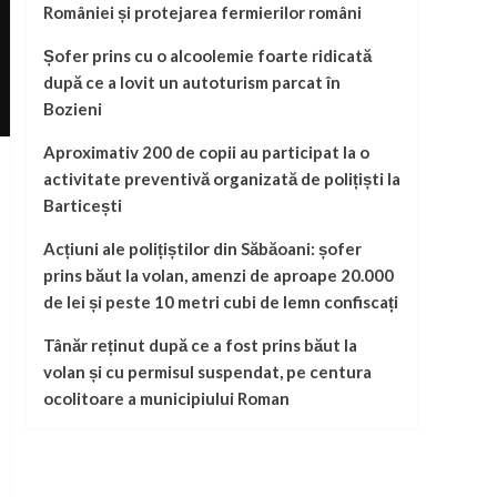
României și protejarea fermierilor români
Șofer prins cu o alcoolemie foarte ridicată
după ce a lovit un autoturism parcat în
Bozieni
Aproximativ 200 de copii au participat la o
activitate preventivă organizată de polițiști la
Barticești
Acțiuni ale polițiștilor din Săbăoani: șofer
prins băut la volan, amenzi de aproape 20.000
de lei și peste 10 metri cubi de lemn confiscați
Tânăr reținut după ce a fost prins băut la
volan și cu permisul suspendat, pe centura
ocolitoare a municipiului Roman