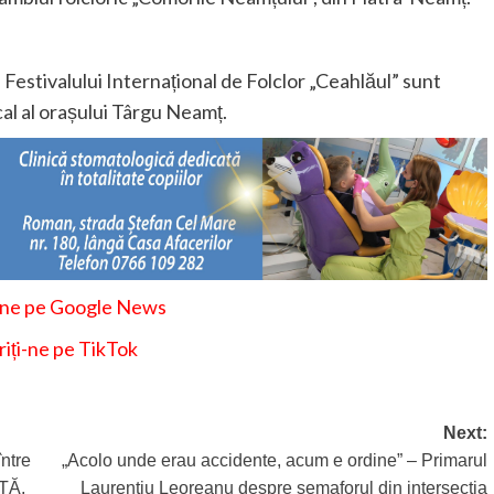
 Festivalului Internațional de Folclor „Ceahlăul” sunt
cal al orașului Târgu Neamț.
-ne pe Google News
iți-ne pe TikTok
Next:
ntre
„Acolo unde erau accidente, acum e ordine” – Primarul
ITĂ,
Laurențiu Leoreanu despre semaforul din intersecția