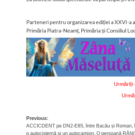
Parteneri pentru organizarea ediției a XXVI-a a
Primăria Piatra-Neamț, Primăria și Consiliul Lo
Urmăriți
Urmăr
Post
Previous:
ACCICDENT pe DN2-E85, între Bacău și Roman, î
navigation
o autocisternă și un autocamion. O persoană RĂN