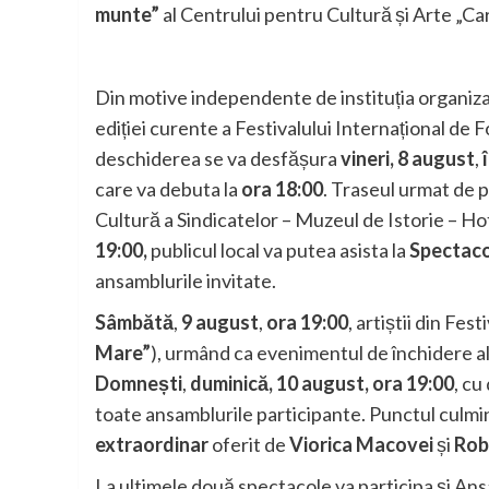
munte”
al Centrului pentru Cultură și Arte „C
Din motive independente de instituția organiza
ediției curente a Festivalului Internațional de
deschiderea se va desfășura
vineri, 8 august
,
care va debuta la
ora 18:00
. Traseul urmat de p
Cultură a Sindicatelor – Muzeul de Istorie – Ho
19:00,
publicul local va putea asista la
Spectaco
ansamblurile invitate.
Sâmbătă
,
9 august
,
ora 19:00
, artiștii din Fes
Mare”
), urmând ca evenimentul de închidere al
Domnești
,
duminică, 10 august, ora 19:00
, c
toate ansamblurile participante. Punctul culmin
extraordinar
oferit de
Viorica Macovei
și
Rob
La ultimele două spectacole va participa și Ans