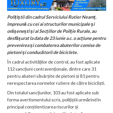
Polițiștii din cadrul Serviciului Rutier Neamț,
împreună cu cei ai structurilor municipale și
orășenești și ai Secțiilor de Poliție Rurale, au
desfășurat la data de 23 iunie a.c. o acțiune pentru
prevenirea și combaterea abaterilor comise de
pietoni și conducătorii de biciclete.
În cadrul activităților de control, au fost aplicate
112 sancțiuni contravenționale, dintre care 31
pentru abateri săvârșite de pietoni și 81 pentru
nerespectarea normelor rutiere de către bicicliști.
Din totalul sancțiunilor, 103 au fost aplicate sub
forma avertismentului scris, polițiștii urmărind în
principal conștientizarea riscurilor și