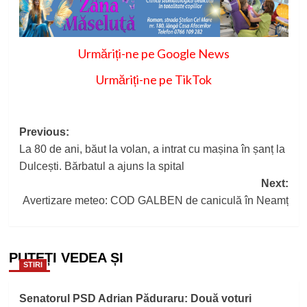
Urmăriți-ne pe Google News
Urmăriți-ne pe TikTok
Post
Previous:
La 80 de ani, băut la volan, a intrat cu mașina în șanț la
navigation
Dulcești. Bărbatul a ajuns la spital
Next:
Avertizare meteo: COD GALBEN de caniculă în Neamț
PUTEȚI VEDEA ȘI
STIRI
Senatorul PSD Adrian Păduraru: Două voturi