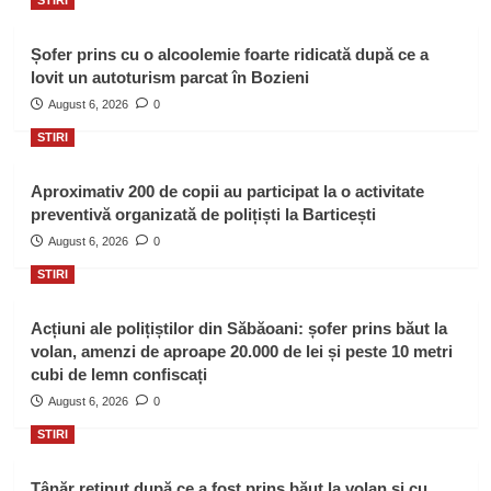
STIRI
Șofer prins cu o alcoolemie foarte ridicată după ce a
lovit un autoturism parcat în Bozieni
August 6, 2026
0
STIRI
Aproximativ 200 de copii au participat la o activitate
preventivă organizată de polițiști la Barticești
August 6, 2026
0
STIRI
Acțiuni ale polițiștilor din Săbăoani: șofer prins băut la
volan, amenzi de aproape 20.000 de lei și peste 10 metri
cubi de lemn confiscați
August 6, 2026
0
STIRI
Tânăr reținut după ce a fost prins băut la volan și cu