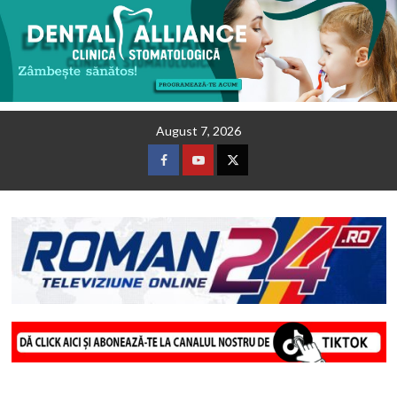
Skip
August 7, 2026
to
content
Facebook
Youtube
Twitter