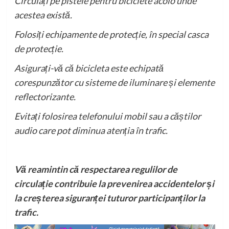
Circulați pe pistele pentru biciclete acolo unde
acestea există.
Folosiți echipamente de protecție, în special casca
de protecție.
Asigurați-vă că bicicleta este echipată
corespunzător cu sisteme de iluminare și elemente
reflectorizante.
Evitați folosirea telefonului mobil sau a căștilor
audio care pot diminua atenția în trafic.
Vă reamintin că respectarea regulilor de
circulație contribuie la prevenirea accidentelor și
la creșterea siguranței tuturor participanților la
trafic.