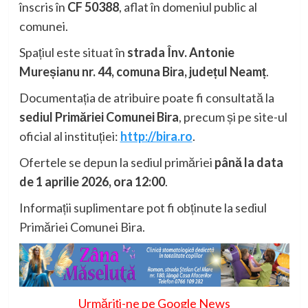
înscris în
CF 50388
, aflat în domeniul public al
comunei.
Spațiul este situat în
strada Înv. Antonie
Mureșianu nr. 44, comuna Bira, județul Neamț
.
Documentația de atribuire poate fi consultată la
sediul Primăriei Comunei Bira
, precum și pe site-ul
oficial al instituției:
http://bira.ro
.
Ofertele se depun la sediul primăriei
până la data
de 1 aprilie 2026, ora 12:00
.
Informații suplimentare pot fi obținute la sediul
Primăriei Comunei Bira.
Urmăriți-ne pe Google News