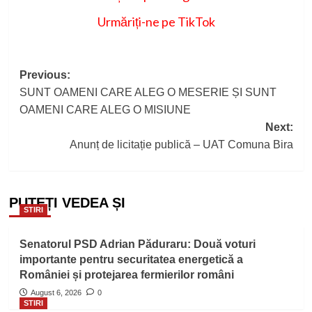
Urmăriți-ne pe TikTok
Post
Previous:
SUNT OAMENI CARE ALEG O MESERIE ȘI SUNT
navigation
OAMENI CARE ALEG O MISIUNE
Next:
Anunț de licitație publică – UAT Comuna Bira
PUTEȚI VEDEA ȘI
STIRI
Senatorul PSD Adrian Păduraru: Două voturi
importante pentru securitatea energetică a
României și protejarea fermierilor români
August 6, 2026
0
STIRI