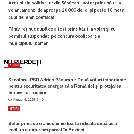
Acțiuni ale polițiștilor din Săbăoani: șofer prins băut la
volan, amenzi de aproape 20.000 de lei și peste 10 metri
cubi de lemn confiscați
Tânăr reținut după ce a fost prins băut la volan și cu
permisul suspendat, pe centura ocolitoare a
municipiului Roman
NU PIERDEȚI
STIRI
Senatorul PSD Adrian Păduraru: Două voturi importante
pentru securitatea energetică a României și protejarea
fermierilor români
August 6, 2026
0
STIRI
Șofer prins cu o alcoolemie foarte ridicată după ce a
lovit un autoturism parcat în Bozieni