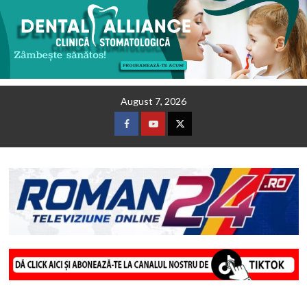
Skip
August 7, 2026
to
content
Facebook
Youtube
Twitter