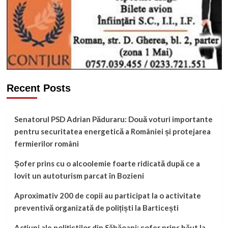
Recent Posts
Senatorul PSD Adrian Păduraru: Două voturi importante
pentru securitatea energetică a României și protejarea
fermierilor români
Șofer prins cu o alcoolemie foarte ridicată după ce a
lovit un autoturism parcat în Bozieni
Aproximativ 200 de copii au participat la o activitate
preventivă organizată de polițiști la Barticești
Acțiuni ale polițiștilor din Săbăoani: șofer prins băut la