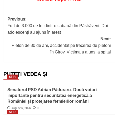
Post
Previous:
Furt de 3.000 de lei dintr-o cabană din Păstrăveni. Doi
navigation
adolescenți au ajuns în arest
Next:
Pieton de 80 de ani, accidentat pe trecerea de pietoni
în Girov. Victima a ajuns la spital
PUTEȚI VEDEA ȘI
STIRI
Senatorul PSD Adrian Păduraru: Două voturi
importante pentru securitatea energetică a
României și protejarea fermierilor români
August 6, 2026
0
STIRI