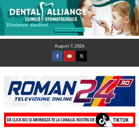
Skip
August 7, 2026
to
content
Facebook
Youtube
Twitter