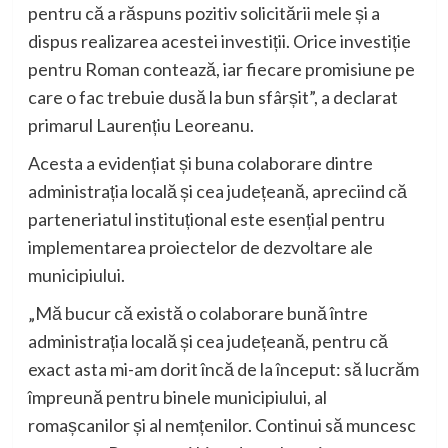
pentru că a răspuns pozitiv solicitării mele și a
dispus realizarea acestei investiții. Orice investiție
pentru Roman contează, iar fiecare promisiune pe
care o fac trebuie dusă la bun sfârșit”, a declarat
primarul Laurențiu Leoreanu.
Acesta a evidențiat și buna colaborare dintre
administrația locală și cea județeană, apreciind că
parteneriatul instituțional este esențial pentru
implementarea proiectelor de dezvoltare ale
municipiului.
„Mă bucur că există o colaborare bună între
administrația locală și cea județeană, pentru că
exact asta mi-am dorit încă de la început: să lucrăm
împreună pentru binele municipiului, al
romașcanilor și al nemțenilor. Continui să muncesc