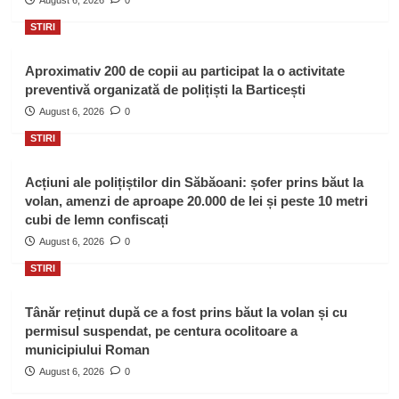
STIRI
Aproximativ 200 de copii au participat la o activitate
preventivă organizată de polițiști la Barticești
August 6, 2026
0
STIRI
Acțiuni ale polițiștilor din Săbăoani: șofer prins băut la
volan, amenzi de aproape 20.000 de lei și peste 10 metri
cubi de lemn confiscați
August 6, 2026
0
STIRI
Tânăr reținut după ce a fost prins băut la volan și cu
permisul suspendat, pe centura ocolitoare a
municipiului Roman
August 6, 2026
0