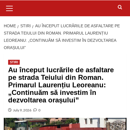
Primary
Menu
HOME
STIRI
AU ÎNCEPUT LUCRĂRILE DE ASFALTARE PE
STRADA TEIULUI DIN ROMAN. PRIMARUL LAURENȚIU
LEOREANU: „CONTINUĂM SĂ INVESTIM ÎN DEZVOLTAREA
ORAȘULUI”
STIRI
Au început lucrările de asfaltare
pe strada Teiului din Roman.
Primarul Laurențiu Leoreanu:
„Continuăm să investim în
dezvoltarea orașului”
July 9, 2026
0