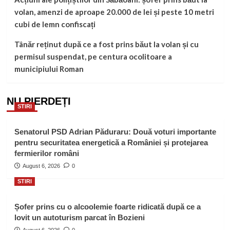
volan, amenzi de aproape 20.000 de lei și peste 10 metri
cubi de lemn confiscați
Tânăr reținut după ce a fost prins băut la volan și cu
permisul suspendat, pe centura ocolitoare a
municipiului Roman
NU PIERDEȚI
STIRI
Senatorul PSD Adrian Păduraru: Două voturi importante
pentru securitatea energetică a României și protejarea
fermierilor români
August 6, 2026
0
STIRI
Șofer prins cu o alcoolemie foarte ridicată după ce a
lovit un autoturism parcat în Bozieni
August 6, 2026
0