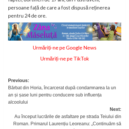
persoane față de care a fost dispusă reținerea
pentru 24 de ore.
Urmăriți-ne pe Google News
Urmăriți-ne pe TikTok
Post
Previous:
Bărbat din Horia, încarcerat după condamnarea la un
navigation
an și șase luni pentru conducere sub influența
alcoolului
Next:
Au început lucrările de asfaltare pe strada Teiului din
Roman. Primarul Laurențiu Leoreanu: „Continuăm să