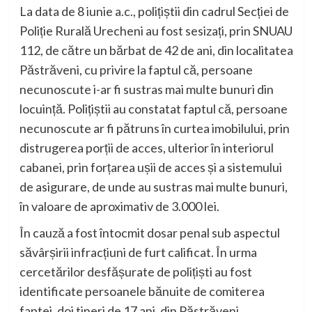
La data de 8 iunie a.c., polițiștii din cadrul Secției de
Poliție Rurală Urecheni au fost sesizați, prin SNUAU
112, de către un bărbat de 42 de ani, din localitatea
Păstrăveni, cu privire la faptul că, persoane
necunoscute i-ar fi sustras mai multe bunuri din
locuință. Polițiștii au constatat faptul că, persoane
necunoscute ar fi pătruns în curtea imobilului, prin
distrugerea porții de acces, ulterior în interiorul
cabanei, prin forțarea ușii de acces și a sistemului
de asigurare, de unde au sustras mai multe bunuri,
în valoare de aproximativ de 3.000 lei.
În cauză a fost întocmit dosar penal sub aspectul
săvârșirii infracțiuni de furt calificat. În urma
cercetărilor desfășurate de polițiști au fost
identificate persoanele bănuite de comiterea
faptei, doi tineri de 17 ani, din Păstrăveni,