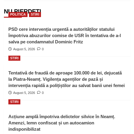
NU PIERDEȚI
POLITICA
STIRI
PSD cere intervenția urgentă a autorităților statului
împotriva abuzurilor comise de USR în tentativa de a-l
salva pe condamnatul Dominic Fritz
August 5, 2026
0
STIRI
Tentativă de fraudă de aproape 100.000 de lei, dejucată
la Piatra-Neamț. Vigilența agenților de pază și
intervenția rapidă a polițiștilor au salvat banii unei femei
August 5, 2026
0
STIRI
Acțiune amplă împotriva delictelor silvice în Neamț.
Amenzi, lemn confiscat și un autocamion
indisponibilizat