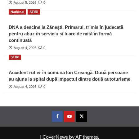
August 5, 2026
0
National
STIRI
DNA a descins la Zănești. Primarul, trimis în judecată
pentru abuz în serviciu și luare de mită în formă
continuată
August 4, 2026
0
STIRI
Accident rutier în comuna Ion Creangă. Două persoane
au ajuns la spital după impactul dintre două autoturisme
August 4, 2026
0
Facebook
Youtube
Twitter
|
CoverNews
by AF themes.