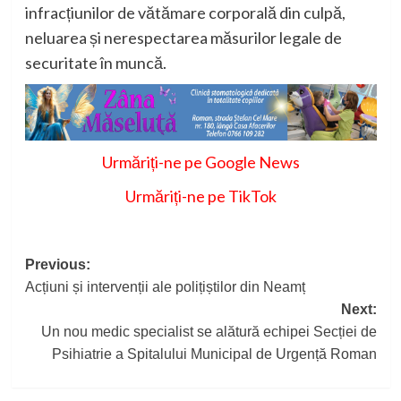
infracțiunilor de vătămare corporală din culpă,
neluarea și nerespectarea măsurilor legale de
securitate în muncă.
Urmăriți-ne pe Google News
Urmăriți-ne pe TikTok
Post
Previous:
Acțiuni și intervenții ale polițiștilor din Neamț
navigation
Next:
Un nou medic specialist se alătură echipei Secției de
Psihiatrie a Spitalului Municipal de Urgență Roman