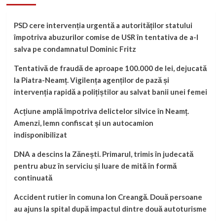
PSD cere intervenția urgentă a autorităților statului
împotriva abuzurilor comise de USR în tentativa de a-l
salva pe condamnatul Dominic Fritz
Tentativă de fraudă de aproape 100.000 de lei, dejucată
la Piatra-Neamț. Vigilența agenților de pază și
intervenția rapidă a polițiștilor au salvat banii unei femei
Acțiune amplă împotriva delictelor silvice în Neamț.
Amenzi, lemn confiscat și un autocamion
indisponibilizat
DNA a descins la Zănești. Primarul, trimis în judecată
pentru abuz în serviciu și luare de mită în formă
continuată
Accident rutier în comuna Ion Creangă. Două persoane
au ajuns la spital după impactul dintre două autoturisme