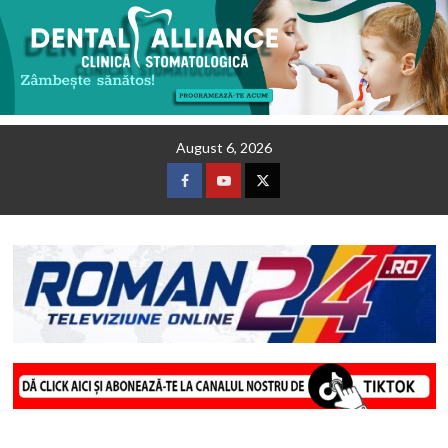
Skip
August 6, 2026
to
content
Facebook
Youtube
Twitter