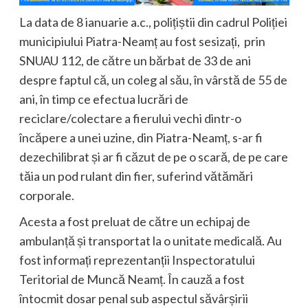
La data de 8 ianuarie a.c., polițiștii din cadrul Poliției
municipiului Piatra-Neamț au fost sesizați, prin
SNUAU 112, de către un bărbat de 33 de ani
despre faptul că, un coleg al său, în vârstă de 55 de
ani, în timp ce efectua lucrări de
reciclare/colectare a fierului vechi dintr-o
încăpere a unei uzine, din Piatra-Neamț, s-ar fi
dezechilibrat și ar fi căzut de pe o scară, de pe care
tăia un pod rulant din fier, suferind vătămări
corporale.
Acesta a fost preluat de către un echipaj de
ambulanță și transportat la o unitate medicală. Au
fost informați reprezentanții Inspectoratului
Teritorial de Muncă Neamț. În cauză a fost
întocmit dosar penal sub aspectul săvârșirii