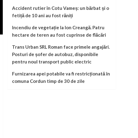
Accident rutier în Cotu Vameș: un bărbat și o
fetiță de 10 ani au fost răniți
Incendiu de vegetație la Ion Creangă. Patru
hectare de teren au fost cuprinse de flăcări
Trans Urban SRL Roman face primele angajări.
Posturi de șofer de autobuz, disponibile
pentru noul transport public electric
Furnizarea apei potabile va fi restricționată în
comuna Cordun timp de 30 de zile