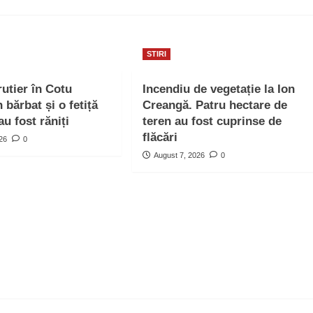
STIRI
rutier în Cotu
Incendiu de vegetație la Ion
bărbat și o fetiță
Creangă. Patru hectare de
au fost răniți
teren au fost cuprinse de
flăcări
026
0
August 7, 2026
0