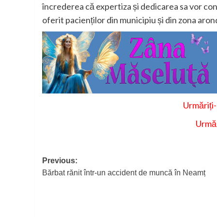
încrederea că expertiza și dedicarea sa vor cont
oferit pacienților din municipiu și din zona aron
Urmăriți
Urmăr
Post
Previous:
Bărbat rănit într-un accident de muncă în Neamț
navigation