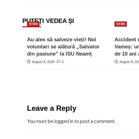
PUTEȚI VEDEA ȘI
STIRI
STIRI
Au ales să salveze vieți! Noi
Accident 
voluntari se alătură „Salvator
Vameș: un 
din pasiune” la ISU Neamț
de 10 ani 
August 8, 2026
0
August 8, 2
Leave a Reply
You must be
logged in
to post a comment.