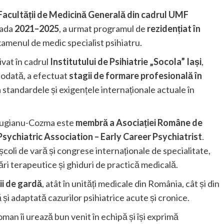
Facultății de Medicină Generală din cadrul UMF
oada
2021–2025
, a urmat programul de
rezidențiat în
amenul de medic specialist psihiatru.
ivat în cadrul
Institutului de Psihiatrie „Socola” Iași
,
todată, a efectuat
stagii de formare profesională în
a standardele și exigențele internaționale actuale în
 Hugianu-Cozma este
membră a Asociației Române de
sychiatric Association – Early Career Psychiatrist
.
școli de vară și congrese internaționale de specialitate,
ri terapeutice și ghiduri de practică medicală.
ii de gardă
, atât în unități medicale din România, cât și din
și adaptată cazurilor psihiatrice acute și cronice.
an îi urează bun venit în echipă și își exprimă