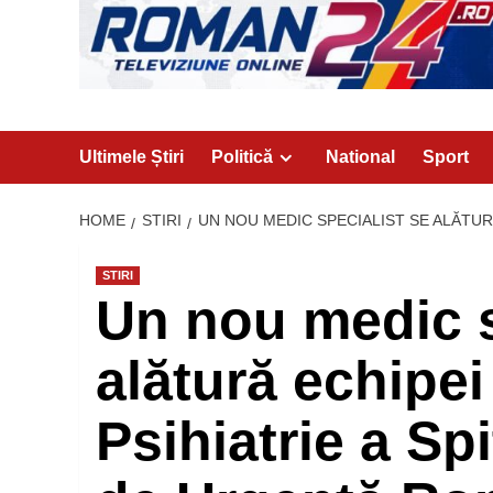
Ultimele Știri
Politică
National
Sport
HOME
STIRI
UN NOU MEDIC SPECIALIST SE ALĂTUR
STIRI
Un nou medic s
alătură echipei
Psihiatrie a Sp