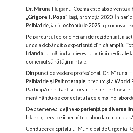
Dr. Miruna Hugianu-Cozma este absolventă a
„Grigore T. Popa” Iași
, promoția 2020. În peri
Psihiatrie
, iar în
octombrie 2025
a promovat ex
Pe parcursul celor cinci ani de rezidențiat, a act
unde a dobândit o experiență clinică amplă. To
Irlanda
, urmărind alinierea practicii medicale l
domeniul sănătății mintale.
Din punct de vedere profesional, Dr. Miruna
Psihiatrie și Psihoterapie
, precum și a
World P
Participă constant la cursuri de perfecționare, 
menținându-se conectată la cele mai noi abordă
De asemenea, deține
experiență pe diverse lin
Irlanda, ceea ce îi permite o abordare complexă 
Conducerea Spitalului Municipal de Urgență Rom