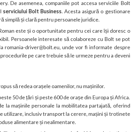
y. De asemenea, companiile pot accesa serviciile Bolt
ul
serviciului Bolt Business
. Acesta asigură o gestionare
ră simplă și clară pentru persoanele juridice.
 Roman este și o oportunitate pentru cei care își doresc o
xibil. Persoanele interesate să colaboreze cu Bolt se pot
 la romania-driver@bolt.eu, unde vor fi informate despre
și procedurile pe care trebuie să le urmeze pentru a deveni
ropus să redea orașele oamenilor, nu mașinilor.
peste 50 de țări și peste 600 de orașe din Europa și Africa.
 la mașinile personale la mobilitatea partajată, oferind
tilizare, inclusiv transport la cerere, mașini și trotinete
produse alimentare și nealimentare.