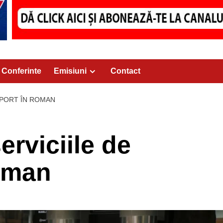
Conferinte
Emisiuni
Contact
SPORT ÎN ROMAN
erviciile de
oman