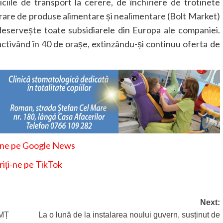
iile de transport la cerere, de închiriere de trotinete
ivrare de produse alimentare și nealimentare (Bolt Market)
deservește toate subsidiarele din Europa ale companiei.
 activând în 40 de orașe, extinzându-și continuu oferta de
-ne pe Google News
iți-ne pe TikTok
Next:
MȚ
La o lună de la instalarea noului guvern, susținut de