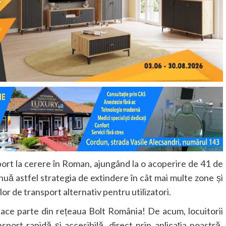
port la cerere în Roman, ajungând la o acoperire de 41 de
tinuă astfel strategia de extindere în cât mai multe zone și
lor de transport alternativ pentru utilizatori.
ce parte din rețeaua Bolt România! De acum, locuitorii
port rapidă și accesibilă, direct prin aplicația noastră.