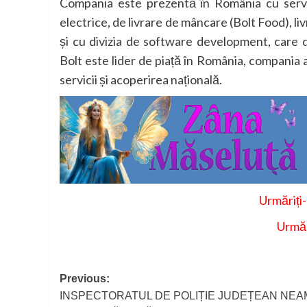
Compania este prezentă în România cu servic
electrice, de livrare de mâncare (Bolt Food), l
și cu divizia de software development, care 
Bolt este lider de piață în România, compania
servicii și acoperirea națională.
Urmăriți
Urmăr
Post
Previous:
INSPECTORATUL DE POLIȚIE JUDEȚEAN NEA
navigation