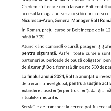
Credem că fiecare nouă lansare Bolt contribui
accesul la magazine, servicii și birouri, ceea c
Niculescu-Aron, General Manager Bolt Româ
În Roman, prețul curselor Bolt începe de la 12 
până la 70%.
Atunci când comandă o cursă, pasagerii și șoferii
pentru siguranță
. Astfel, toate cursele sunt
parteneri au perioade de pauză obligatorii pentr
de siguranță Bolt, formată din peste 500 de pe
La finalul anului 2024, Bolt a anunțat o inves
de trei ani la nivel global,
pentru a susține acti
extinderea asistenței pentru clienți, dar și a 
situaţiilor nedorite.
Serviciile de transport la cerere pot fi accesa