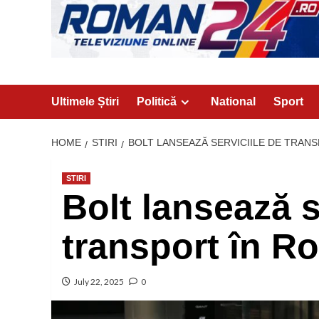
Ultimele Știri
Politică
National
Sport
HOME
STIRI
BOLT LANSEAZĂ SERVICIILE DE TRAN
STIRI
Bolt lansează s
transport în R
July 22, 2025
0