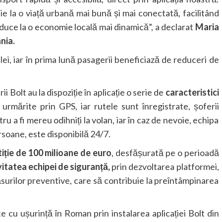
e la o viață urbană mai bună și mai conectată, facilitând
e duce la o economie locală mai dinamică”, a declarat
Maria
nia.
lei, iar în prima lună pasagerii beneficiază de reduceri de
 Bolt au la dispoziție în aplicație o serie de
caracteristici
 urmărite prin GPS, iar rutele sunt înregistrate, șoferii
u a fi mereu odihniți la volan, iar în caz de nevoie, echipa
rsoane, este disponibilă 24/7.
tiție de 100 milioane de euro
, desfășurată pe o perioadă
vitatea echipei de siguranță,
prin dezvoltarea platformei,
măsurilor preventive, care să contribuie la preîntâmpinarea
te cu ușurință în Roman prin instalarea aplicației Bolt din