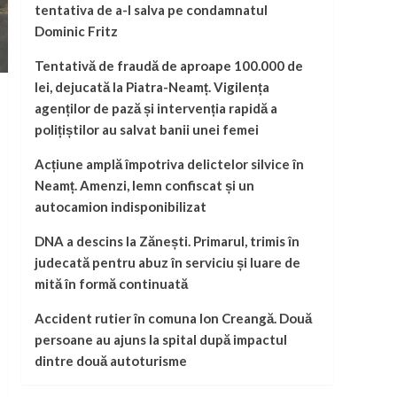
tentativa de a-l salva pe condamnatul
Dominic Fritz
Tentativă de fraudă de aproape 100.000 de
lei, dejucată la Piatra-Neamț. Vigilența
agenților de pază și intervenția rapidă a
polițiștilor au salvat banii unei femei
Acțiune amplă împotriva delictelor silvice în
Neamț. Amenzi, lemn confiscat și un
autocamion indisponibilizat
DNA a descins la Zănești. Primarul, trimis în
judecată pentru abuz în serviciu și luare de
mită în formă continuată
Accident rutier în comuna Ion Creangă. Două
persoane au ajuns la spital după impactul
dintre două autoturisme