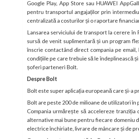
Google Play, App Store sau HUAWEI AppGaller
pentru transportul angajaților prin intermedi
centralizată a costurilor și o raportare financia
Lansarea serviciului de transport la cerere în
sursă de venit suplimentară și un program fle
înscrie contactând direct compania pe email,
condițiile pe care trebuie să le îndeplinească 
șoferi parteneri Bolt.
Despre Bolt
Bolt este super aplicația europeană care și-a p
Bolt are peste 200 de milioane de utilizatori în 
Compania urmărește să accelereze tranziția de
alternative mai bune pentru fiecare domeniu de u
electrice închiriate, livrare de mâncare și de 