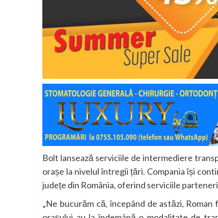
Bolt lansează serviciile de intermediere trans
orașe la nivelul întregii țări. Compania își con
județe din România, oferind serviciile parteneri
„Ne bucurăm că, începând de astăzi, Roman fa
orașului au la îndemână o modalitate de trans