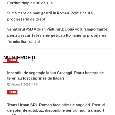
Cordun timp de 30 de zile
Sumă mare de bani găsită în Roman. Poliția caută
proprietarul de drept
Senatorul PSD Adrian Păduraru: Două voturi importante
pentru securitatea energetică a României și protejarea
fermierilor români
NU PIERDEȚI
STIRI
Incendiu de vegetație la Ion Creangă. Patru hectare de
teren au fost cuprinse de flăcări
August 7, 2026
0
STIRI
Trans Urban SRL Roman face primele angajări. Posturi
de șofer de autobuz, disponibile pentru noul transport