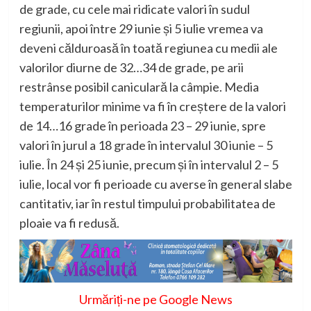
de grade, cu cele mai ridicate valori în sudul
regiunii, apoi între 29 iunie și 5 iulie vremea va
deveni călduroasă în toată regiunea cu medii ale
valorilor diurne de 32…34 de grade, pe arii
restrânse posibil caniculară la câmpie. Media
temperaturilor minime va fi în creștere de la valori
de 14…16 grade în perioada 23 – 29 iunie, spre
valori în jurul a 18 grade în intervalul 30 iunie – 5
iulie. În 24 și 25 iunie, precum și în intervalul 2 – 5
iulie, local vor fi perioade cu averse în general slabe
cantitativ, iar în restul timpului probabilitatea de
ploaie va fi redusă.
Urmăriți-ne pe Google News