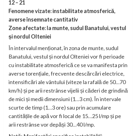
12 – 21
Fenomene vizate: instabilitate atmosferică,
averse însemnate cantitativ
Zone afectate: la munte, sudul Banatului, vestul
și nordul Olteniei
În intervalul menționat, în zona de munte, sudul
Banatului, vestul și nordul Olteniei vor fi perioade
cu instabilitate atmosferică ce se va manifesta prin
averse torențiale, frecvente descărcări electrice,
intensificări ale vântului (viteze la rafală de 50…70
km/h) și pe arii restrânse vijelii și căderi de grindină
de mici și medii dimensiuni (1…3 cm). În intervale
scurte de timp (1…3 ore) sau prin acumulare
cantitățile de apă vor fi local de 15…25 l/mp și pe
arii restrânse vor depăși 30…40 l/mp.