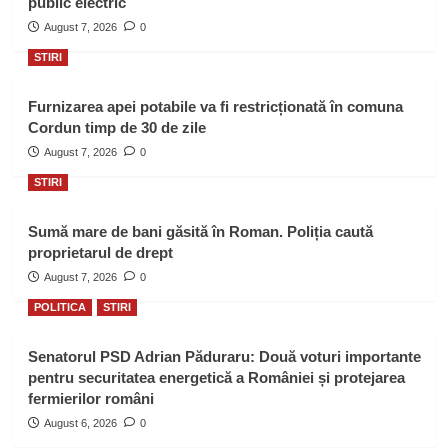
public electric
August 7, 2026
0
STIRI
Furnizarea apei potabile va fi restricționată în comuna
Cordun timp de 30 de zile
August 7, 2026
0
STIRI
Sumă mare de bani găsită în Roman. Poliția caută
proprietarul de drept
August 7, 2026
0
POLITICA
STIRI
Senatorul PSD Adrian Păduraru: Două voturi importante
pentru securitatea energetică a României și protejarea
fermierilor români
August 6, 2026
0