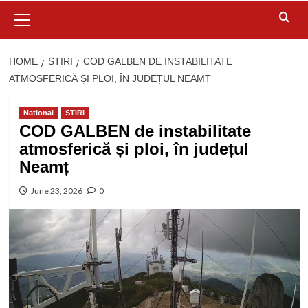
Primary
Menu
HOME
STIRI
COD GALBEN DE INSTABILITATE
ATMOSFERICĂ ȘI PLOI, ÎN JUDEȚUL NEAMȚ
National
STIRI
COD GALBEN de instabilitate
atmosferică și ploi, în județul
Neamț
June 23, 2026
0