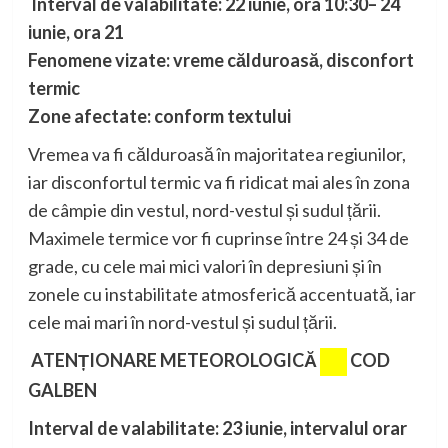
Interval de valabilitate: 22 iunie, ora 10
:30
– 24
iunie, ora 21
Fenomene vizate: vreme călduroasă, disconfort
termic
Zone afectate: conform textului
Vremea va fi călduroasă în majoritatea regiunilor,
iar disconfortul termic va fi ridicat mai ales în zona
de câmpie din vestul, nord-vestul și sudul țării.
Maximele termice vor fi cuprinse între 24 și 34 de
grade, cu cele mai mici valori în depresiuni și în
zonele cu instabilitate atmosferică accentuată, iar
cele mai mari în nord-vestul și sudul țării.
ATENȚIONARE METEOROLOGICĂ
COD
GALBEN
Interval de valabilitate: 23 iunie, intervalul orar