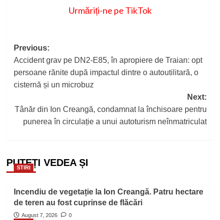
Urmăriți-ne pe TikTok
Post
Previous:
Accident grav pe DN2-E85, în apropiere de Traian: opt
navigation
persoane rănite după impactul dintre o autoutilitară, o
cisternă și un microbuz
Next:
Tânăr din Ion Creangă, condamnat la închisoare pentru
punerea în circulație a unui autoturism neînmatriculat
PUTEȚI VEDEA ȘI
STIRI
Incendiu de vegetație la Ion Creangă. Patru hectare
de teren au fost cuprinse de flăcări
August 7, 2026
0