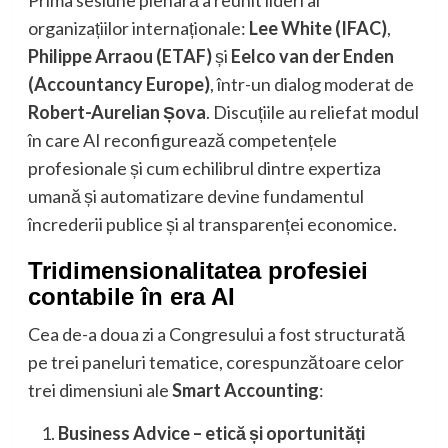
Prima sesiune plenară a reunit lideri ai
organizațiilor internaționale:
Lee White (IFAC)
,
Philippe Arraou (ETAF)
și
Eelco van der Enden
(Accountancy Europe)
, într-un dialog moderat de
Robert-Aurelian Șova
. Discuțiile au reliefat modul
în care AI reconfigurează competențele
profesionale și cum echilibrul dintre expertiza
umană și automatizare devine fundamentul
încrederii publice și al transparenței economice.
Tridimensionalitatea profesiei
contabile în era AI
Cea de-a doua zi a Congresului a fost structurată
pe trei paneluri tematice, corespunzătoare celor
trei dimensiuni ale
Smart Accounting
:
Business Advice – etică și oportunități