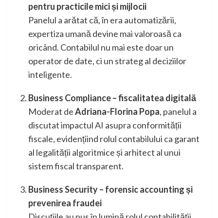
pentru practicile mici și mijlocii
Panelul a arătat că, în era automatizării,
expertiza umană devine mai valoroasă ca
oricând. Contabilul nu mai este doar un
operator de date, ci un strateg al deciziilor
inteligente.
Business Compliance – fiscalitatea digitală
Moderat de
Adriana-Florina Popa
, panelul a
discutat impactul AI asupra conformității
fiscale, evidențiind rolul contabilului ca garant
al legalității algoritmice și arhitect al unui
sistem fiscal transparent.
Business Security – forensic accounting și
prevenirea fraudei
Discuțiile au pus în lumină rolul contabilității