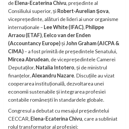
de
Elena-Ecaterina Chivu
, președinte al
Consiliului superior, și
Robert-Aurelian Șova
,
vicepreședinte, alături de lideri ai unor organisme
internaționale –
Lee White (IFAC)
,
Philippe
Arraou (ETAF)
,
Eelco van der Enden
(Accountancy Europe)
și
John Graham (AICPA &
CIMA)
– a fost primită de președintele Senatului,
Mircea Abrudean
, de vicepreședintele Camerei
Deputaților,
Natalia Intotero
, și de ministrul
finanțelor,
Alexandru Nazare
. Discuțiile au vizat
cooperarea instituțională, dezvoltarea unei
economii sustenabile și integrarea profesiei
contabile românești în standardele globale.
Congresul a debutat cu mesajul președintelui
CECCAR,
Elena-Ecaterina Chivu
, care a subliniat
rolul transformator al profesiei: