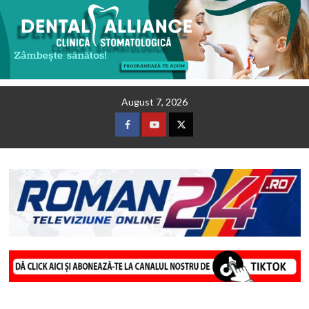
Skip
August 7, 2026
to
content
Facebook
Youtube
Twitter