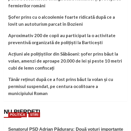
fermierilor români
Șofer prins cu o alcoolemie foarte ridicată după ce a
lovit un autoturism parcat în Bozieni
Aproximativ 200 de copii au participat la o activitate
preventivă organizată de polițiști la Barticești
Acțiuni ale polițiștilor din Săbăoani: șofer prins băut la
volan, amenzi de aproape 20.000 de lei și peste 10 metri
cubi de lemn confiscați
Tânăr reținut după ce a fost prins băut la volan și cu
permisul suspendat, pe centura ocolitoare a
municipiului Roman
NU PIERDEȚI
POLITICA
STIRI
Senatorul PSD Adrian Păduraru: Două voturi importante