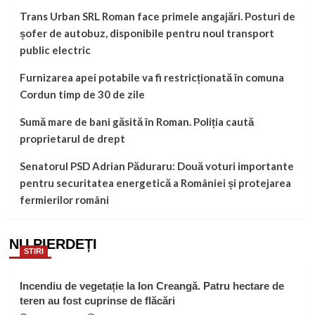
Trans Urban SRL Roman face primele angajări. Posturi de
șofer de autobuz, disponibile pentru noul transport
public electric
Furnizarea apei potabile va fi restricționată în comuna
Cordun timp de 30 de zile
Sumă mare de bani găsită în Roman. Poliția caută
proprietarul de drept
Senatorul PSD Adrian Păduraru: Două voturi importante
pentru securitatea energetică a României și protejarea
fermierilor români
NU PIERDEȚI
STIRI
Incendiu de vegetație la Ion Creangă. Patru hectare de
teren au fost cuprinse de flăcări