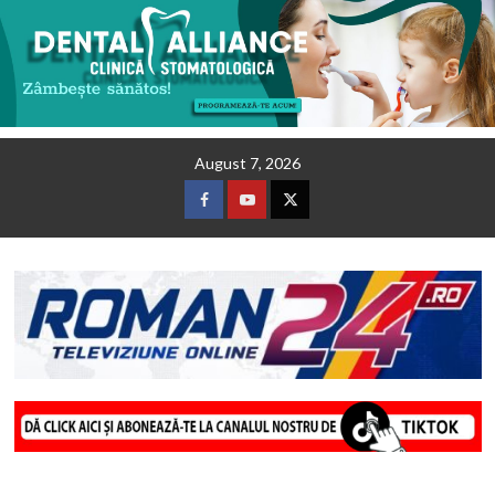
Skip
August 7, 2026
to
content
Facebook
Youtube
Twitter