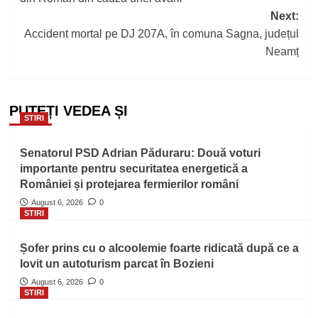
Next:
Accident mortal pe DJ 207A, în comuna Sagna, județul
Neamț
PUTEȚI VEDEA ȘI
STIRI
Senatorul PSD Adrian Păduraru: Două voturi
importante pentru securitatea energetică a
României și protejarea fermierilor români
August 6, 2026
0
STIRI
Șofer prins cu o alcoolemie foarte ridicată după ce a
lovit un autoturism parcat în Bozieni
August 6, 2026
0
STIRI