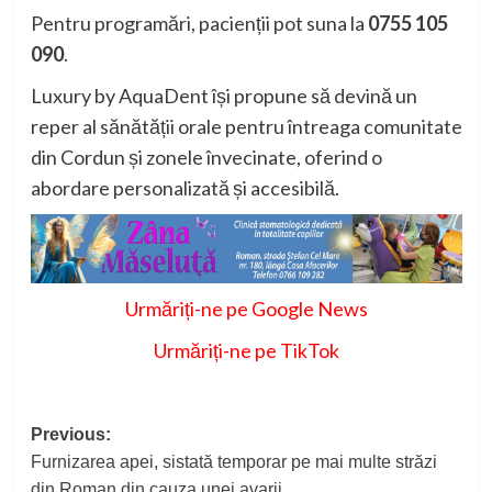
Pentru programări, pacienții pot suna la
0755 105
090
.
Luxury by AquaDent își propune să devină un
reper al sănătății orale pentru întreaga comunitate
din Cordun și zonele învecinate, oferind o
abordare personalizată și accesibilă.
Urmăriți-ne pe Google News
Urmăriți-ne pe TikTok
Post
Previous:
Furnizarea apei, sistată temporar pe mai multe străzi
navigation
din Roman din cauza unei avarii