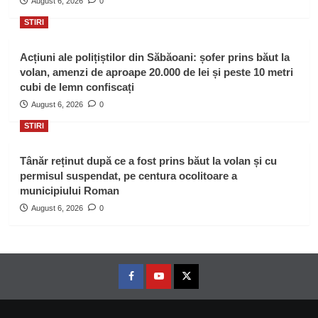
August 6, 2026
0
STIRI
Acțiuni ale polițiștilor din Săbăoani: șofer prins băut la
volan, amenzi de aproape 20.000 de lei și peste 10 metri
cubi de lemn confiscați
August 6, 2026
0
STIRI
Tânăr reținut după ce a fost prins băut la volan și cu
permisul suspendat, pe centura ocolitoare a
municipiului Roman
August 6, 2026
0
Facebook
Youtube
Twitter