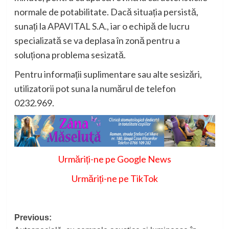
normale de potabilitate. Dacă situația persistă,
sunați la APAVITAL S.A., iar o echipă de lucru
specializată se va deplasa în zonă pentru a
soluționa problema sesizată.
Pentru informații suplimentare sau alte sesizări,
utilizatorii pot suna la numărul de telefon
0232.969.
Urmăriți-ne pe Google News
Urmăriți-ne pe TikTok
Post
Previous: