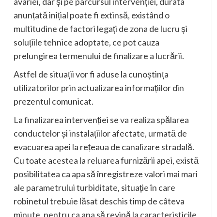
avariei, dar și pe parcursul intervenției, durata
anunțată inițial poate fi extinsă, existând o
multitudine de factori legați de zona de lucru și
soluțiile tehnice adoptate, ce pot cauza
prelungirea termenului de finalizare a lucrării.
Astfel de situații vor fi aduse la cunoștința
utilizatorilor prin actualizarea informațiilor din
prezentul comunicat.
La finalizarea intervenției se va realiza spălarea
conductelor și instalațiilor afectate, urmată de
evacuarea apei la rețeaua de canalizare stradală.
Cu toate acestea la reluarea furnizării apei, există
posibilitatea ca apa să înregistreze valori mai mari
ale parametrului turbiditate, situație în care
robinetul trebuie lăsat deschis timp de câteva
minute, pentru ca apa să revină la caracteristicile