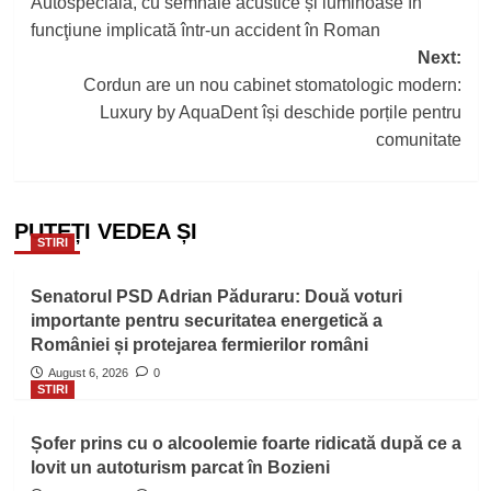
Autospecială, cu semnale acustice și luminoase în
navigation
funcţiune implicată într-un accident în Roman
Next:
Cordun are un nou cabinet stomatologic modern:
Luxury by AquaDent își deschide porțile pentru
comunitate
PUTEȚI VEDEA ȘI
STIRI
Senatorul PSD Adrian Păduraru: Două voturi
importante pentru securitatea energetică a
României și protejarea fermierilor români
August 6, 2026
0
STIRI
Șofer prins cu o alcoolemie foarte ridicată după ce a
lovit un autoturism parcat în Bozieni