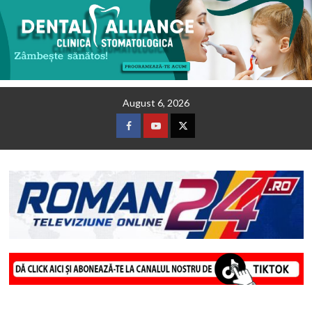
Skip
August 6, 2026
to
content
Facebook
Youtube
Twitter