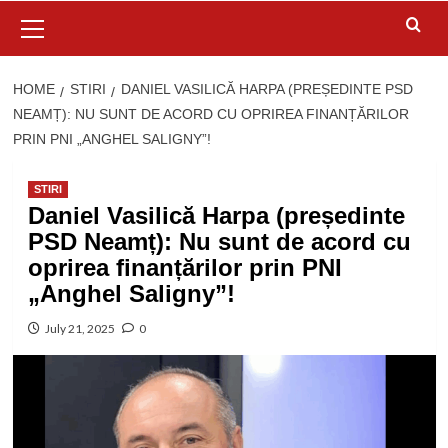
Primary
Menu
HOME
STIRI
DANIEL VASILICĂ HARPA (PREȘEDINTE PSD
NEAMȚ): NU SUNT DE ACORD CU OPRIREA FINANȚĂRILOR
PRIN PNI „ANGHEL SALIGNY”!
STIRI
Daniel Vasilică Harpa (președinte
PSD Neamț): Nu sunt de acord cu
oprirea finanțărilor prin PNI
„Anghel Saligny”!
July 21, 2025
0