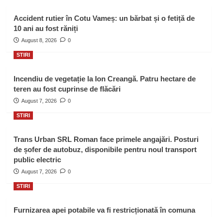
Accident rutier în Cotu Vameș: un bărbat și o fetiță de
10 ani au fost răniți
August 8, 2026
0
STIRI
Incendiu de vegetație la Ion Creangă. Patru hectare de
teren au fost cuprinse de flăcări
August 7, 2026
0
STIRI
Trans Urban SRL Roman face primele angajări. Posturi
de șofer de autobuz, disponibile pentru noul transport
public electric
August 7, 2026
0
STIRI
Furnizarea apei potabile va fi restricționată în comuna