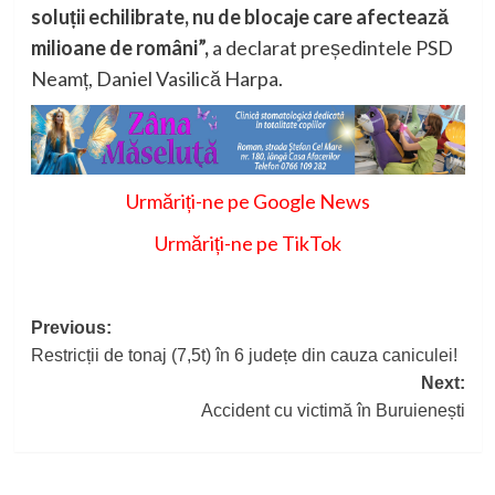
soluții echilibrate, nu de blocaje care afectează
milioane de români”,
a declarat președintele PSD
Neamț, Daniel Vasilică Harpa.
Urmăriți-ne pe Google News
Urmăriți-ne pe TikTok
Post
Previous:
Restricții de tonaj (7,5t) în 6 județe din cauza caniculei!
navigation
Next:
Accident cu victimă în Buruienești