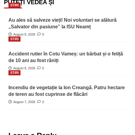
PUTEȚI VEDEA ȘI
STIRI
Au ales să salveze vieți! Noi voluntari se alătură
„Salvator din pasiune” la ISU Neamț
August 8, 2026
0
STIRI
Accident rutier în Cotu Vameș: un bărbat și o fetiță
de 10 ani au fost răniți
August 8, 2026
0
STIRI
Incendiu de vegetație la Ion Creangă. Patru hectare
de teren au fost cuprinse de flăcări
August 7, 2026
0