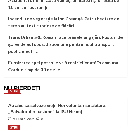
Accident rutier în Cotu Vameș: un bărbat și o fetiță de
10 ani au fost răniți
Incendiu de vegetație la Ion Creangă. Patru hectare de
teren au fost cuprinse de flăcări
Trans Urban SRL Roman face primele angajări. Posturi de
șofer de autobuz, disponibile pentru noul transport
public electric
Furnizarea apei potabile va fi restricționată în comuna
Cordun timp de 30 de zile
NU PIERDEȚI
STIRI
Au ales să salveze vieți! Noi voluntari se alătură
„Salvator din pasiune” la ISU Neamț
August 8, 2026
0
STIRI