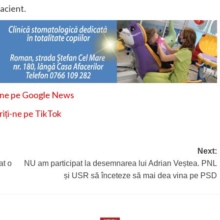
acient.
-ne pe Google News
iți-ne pe TikTok
Next:
at o
NU am participat la desemnarea lui Adrian Veștea. PNL
și USR să înceteze să mai dea vina pe PSD