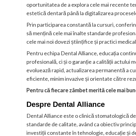
oportunitatea de a explora cele mai recente tend
estetică dentară până la digitalizarea proceselo
Prin participarea constantă la cursuri, conferi
să mențină cele mai înalte standarde profesional
cele mai noi dovezi științifice și practici medica
Pentru echipa Dental Alliance, educația continu
profesională, ci și o garanție a calității actulu
evoluează rapid, actualizarea permanentă a c
eficiente, minim invazive și orientate către re
Pentru că fiecare zâmbet merită cele mai bune 
Despre Dental Alliance
Dental Alliance este o clinică stomatologică ded
standarde de calitate, având ca obiectiv principa
investiții constante în tehnologie, educație și