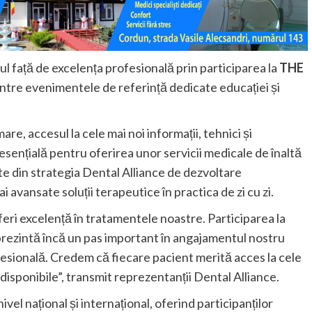
l față de excelența profesională prin participarea la
THE
dintre evenimentele de referință dedicate educației și
re, accesul la cele mai noi informații, tehnici și
sențială pentru oferirea unor servicii medicale de înaltă
rte din strategia Dental Alliance de dezvoltare
 avansate soluții terapeutice în practica de zi cu zi.
ri excelență în tratamentele noastre. Participarea la
zintă încă un pas important în angajamentul nostru
esională. Credem că fiecare pacient merită acces la cele
disponibile”, transmit reprezentanții Dental Alliance.
ivel național și internațional, oferind participanților