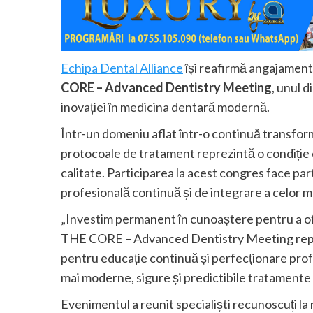
Echipa Dental Alliance
își reafirmă angajamentu
CORE – Advanced Dentistry Meeting
, unul 
inovației în medicina dentară modernă.
Într-un domeniu aflat într-o continuă transforma
protocoale de tratament reprezintă o condiție e
calitate. Participarea la acest congres face pa
profesională continuă și de integrare a celor mai
„Investim permanent în cunoaștere pentru a ofe
THE CORE – Advanced Dentistry Meeting repre
pentru educație continuă și perfecționare prof
mai moderne, sigure și predictibile tratamente 
Evenimentul a reunit specialiști recunoscuți la n