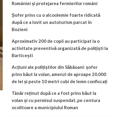
României și protejarea fermierilor români
Șofer prins cu o alcoolemie foarte ridicată
după ce a lovit un autoturism parcat în
Bozieni
Aproximativ 200 de copii au participat la o
activitate preventivă organizată de polițiști la
Barticești
Acțiuni ale polițiștilor din Săbăoani: șofer
prins băut la volan, amenzi de aproape 20.000
de lei și peste 10 metri cubi de lemn confiscați
Tânăr reținut după ce a fost prins băut la
volan și cu permisul suspendat, pe centura
ocolitoare a municipiului Roman