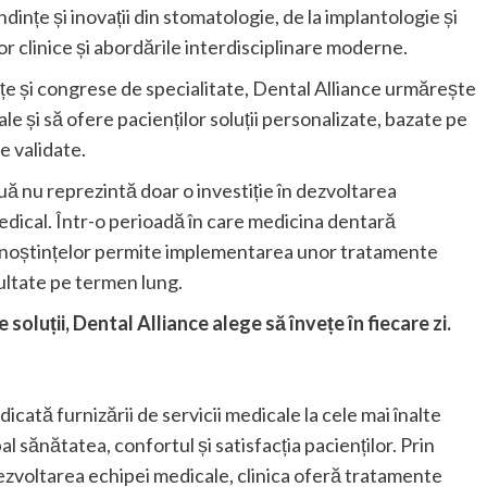
ințe și inovații din stomatologie, de la implantologie și
r clinice și abordările interdisciplinare moderne.
nțe și congrese de specialitate, Dental Alliance urmărește
e și să ofere pacienților soluții personalizate, bazate pe
le validate.
ă nu reprezintă doar o investiție în dezvoltarea
i medical. Într-o perioadă în care medicina dentară
unoștințelor permite implementarea unor tratamente
zultate pe termen lung.
soluții, Dental Alliance alege să învețe în fiecare zi.
icată furnizării de servicii medicale la cele mai înalte
l sănătatea, confortul și satisfacția pacienților. Prin
 dezvoltarea echipei medicale, clinica oferă tratamente