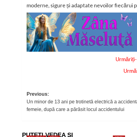
moderne, sigure și adaptate nevoilor fiecărui p
Urmăriți
Urmăr
Post
Previous:
Un minor de 13 ani pe trotinetă electrică a accident
navigation
femeie, după care a părăsit locul accidentului
PUTEȚI VEDEA ȘI