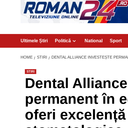
Ultimele Știri
Politică
National
Sport
HOME
STIRI
DENTAL ALLIANCE INVESTEȘTE PERMA
STIRI
Dental Alliance
permanent în e
oferi excelență