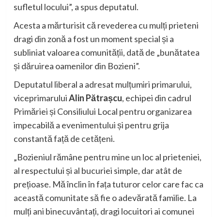
sufletul locului”, a spus deputatul.
Acesta a mărturisit că revederea cu mulți prieteni
dragi din zonă a fost un moment special și a
subliniat valoarea comunității, dată de „bunătatea
și dăruirea oamenilor din Bozieni”.
Deputatul liberal a adresat mulțumiri primarului,
viceprimarului
Alin Pătrașcu
, echipei din cadrul
Primăriei și Consiliului Local pentru organizarea
impecabilă a evenimentului și pentru grija
constantă față de cetățeni.
„Bozieniul rămâne pentru mine un loc al prieteniei,
al respectului și al bucuriei simple, dar atât de
prețioase. Mă înclin în fața tuturor celor care fac ca
această comunitate să fie o adevărată familie. La
mulți ani binecuvântați, dragi locuitori ai comunei