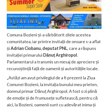
Comuna Bozieni și-a sărbătorit zilele acestea
comunitatea, iar printre invitații de onoare s-a aflat
și
Adrian Ciobanu, deputat PNL
, care a răspuns
invitației primarului
Dănuț Arghiropol
.
Parlamentarul a transmis un mesaj de apreciere și
recunoștință față de oamenii și autoritățile locale.
„Astăzi am avut privilegiul de a fi prezent la Ziua
Comunei Bozieni, la invitația bunului meu prieten,
domnul primar Dănuț Arghiropol. A fost o zi plină
de emoție și de frumusețe sufletească, pentru că
aici, la Bozieni, oamenii sunt cu adevărat inima și