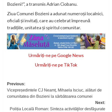
Bozieni!”, a transmis Adrian Ciobanu.
Ziua Comunei Bozieni a adunat numeroși localnici,
oficiali și invitați, care au celebrat împreună
tradițiile, unitatea și spiritul comunitar.
Urmăriți-ne pe Google News
Urmăriți-ne pe TikTok
Post
Previous:
Vicepreședintele CJ Neamț, Mihaela Isciuc, alături de
navigation
comunitatea din Bozieni la sărbătoarea comunei
Next:
Poliția Locală Roman: Sinteza activităţilor desfăşurate