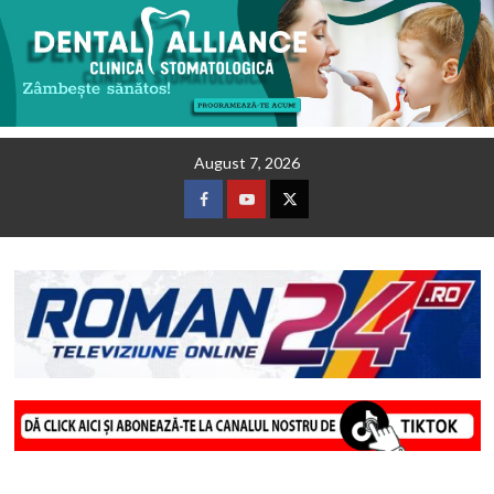
Skip
August 7, 2026
to
content
Facebook
Youtube
Twitter