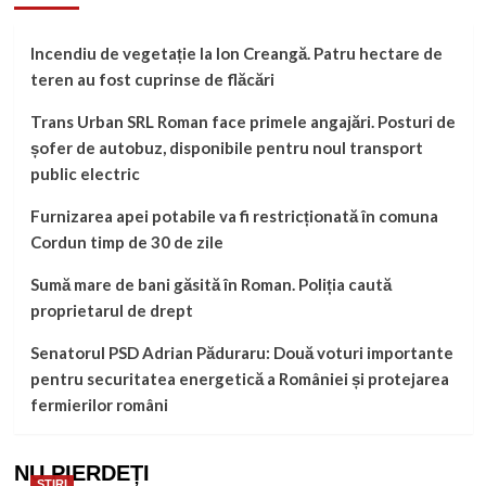
Incendiu de vegetație la Ion Creangă. Patru hectare de
teren au fost cuprinse de flăcări
Trans Urban SRL Roman face primele angajări. Posturi de
șofer de autobuz, disponibile pentru noul transport
public electric
Furnizarea apei potabile va fi restricționată în comuna
Cordun timp de 30 de zile
Sumă mare de bani găsită în Roman. Poliția caută
proprietarul de drept
Senatorul PSD Adrian Păduraru: Două voturi importante
pentru securitatea energetică a României și protejarea
fermierilor români
NU PIERDEȚI
STIRI