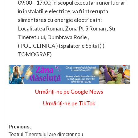
09:00 – 17:00, in scopul executarii unor lucrari
in instalatiile electrice, va fi intrerupta
alimentarea cu energie electrica in:
Localitatea Roman, Zona Pt 5 Roman , Str
Tineretului, Dumbrava Rosie ,
( POLICLINICA ) (Spalatorie Spital ) (
TOMOGRAF)
Urmăriți-ne pe Google News
Urmăriți-ne pe TikTok
Post
Previous:
Teatrul Tineretului are director nou
navigation