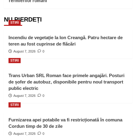
fermierilor români
NU PIERDEȚI
STIRI
Incendiu de vegetație la Ion Creangă. Patru hectare de
teren au fost cuprinse de flăcări
August 7, 2026
0
STIRI
Trans Urban SRL Roman face primele angajări. Posturi
de șofer de autobuz, disponibile pentru noul transport
public electric
August 7, 2026
0
STIRI
Furnizarea apei potabile va fi restricționată în comuna
Cordun timp de 30 de zile
August 7, 2026
0