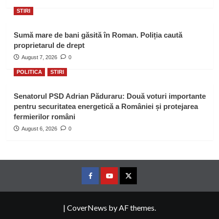
STIRI
Sumă mare de bani găsită în Roman. Poliția caută
proprietarul de drept
August 7, 2026
0
POLITICA
STIRI
Senatorul PSD Adrian Păduraru: Două voturi importante
pentru securitatea energetică a României și protejarea
fermierilor români
August 6, 2026
0
Facebook
Youtube
Twitter
|
CoverNews
by AF themes.