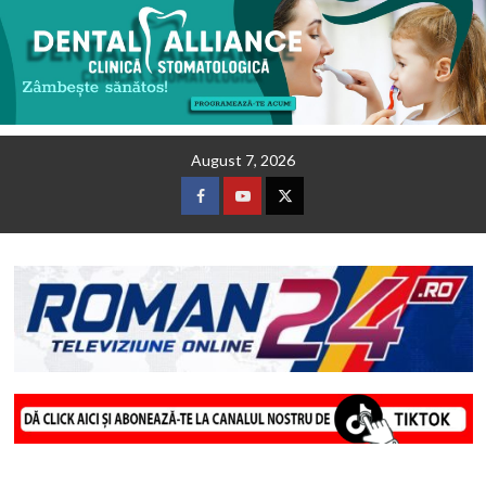
Skip
August 7, 2026
to
content
Facebook
Youtube
Twitter