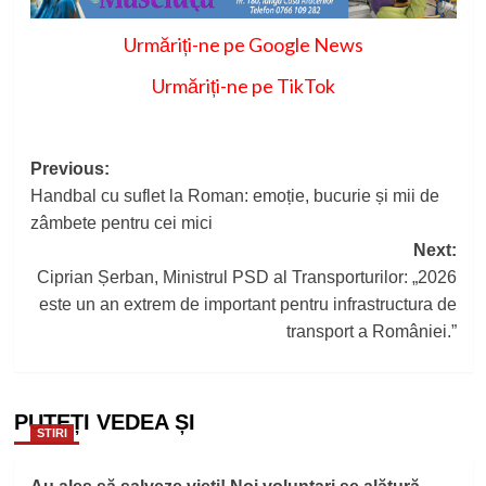
Urmăriți-ne pe Google News
Urmăriți-ne pe TikTok
Post
Previous:
Handbal cu suflet la Roman: emoție, bucurie și mii de
navigation
zâmbete pentru cei mici
Next:
Ciprian Șerban, Ministrul PSD al Transporturilor: „2026
este un an extrem de important pentru infrastructura de
transport a României.”
PUTEȚI VEDEA ȘI
STIRI