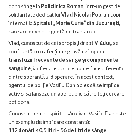
dona sânge la
Policlinica Roman
, într-un gest de
solidaritate dedicat lui
Vlad Nicolai Pop
, un copil
internat la
Spitalul „Marie Curie” din București
,
care are nevoie urgentă de transfuzii.
Vlad, cunoscut de cei apropiați drept
Vlăduț
, se
confruntă cu o afecțiune gravă ce impune
transfuzii frecvente de sânge și componente
sanguine
, iar fiecare donare poate face diferența
dintre speranță și disperare. În acest context,
agentul de poliție Vasiliu Dan a ales să se implice
activ și să lanseze un apel public către toți cei care
pot dona.
Cunoscut pentru spiritul său civic, Vasiliu Dan este
un exemplu de implicare constantă:
112 donări × 0,5 litri = 56 de litri de sânge