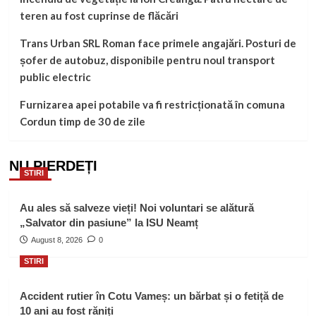
teren au fost cuprinse de flăcări
Trans Urban SRL Roman face primele angajări. Posturi de
șofer de autobuz, disponibile pentru noul transport
public electric
Furnizarea apei potabile va fi restricționată în comuna
Cordun timp de 30 de zile
NU PIERDEȚI
STIRI
Au ales să salveze vieți! Noi voluntari se alătură
„Salvator din pasiune” la ISU Neamț
August 8, 2026
0
STIRI
Accident rutier în Cotu Vameș: un bărbat și o fetiță de
10 ani au fost răniți