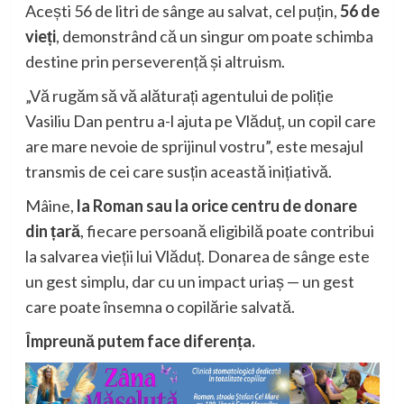
Acești 56 de litri de sânge au salvat, cel puțin,
56 de
vieți
, demonstrând că un singur om poate schimba
destine prin perseverență și altruism.
„Vă rugăm să vă alăturați agentului de poliție
Vasiliu Dan pentru a-l ajuta pe Vlăduț, un copil care
are mare nevoie de sprijinul vostru”, este mesajul
transmis de cei care susțin această inițiativă.
Mâine,
la Roman sau la orice centru de donare
din țară
, fiecare persoană eligibilă poate contribui
la salvarea vieții lui Vlăduț. Donarea de sânge este
un gest simplu, dar cu un impact uriaș — un gest
care poate însemna o copilărie salvată.
Împreună putem face diferența.