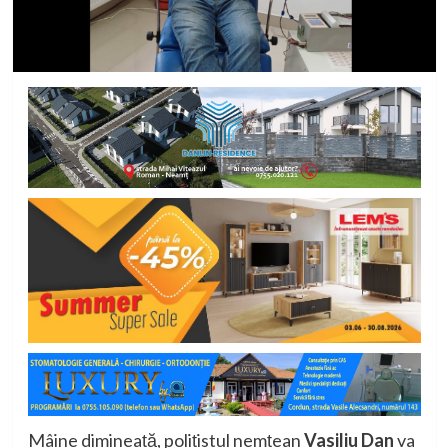
Mâine dimineață, polițistul nemțean
Vasiliu Dan
va