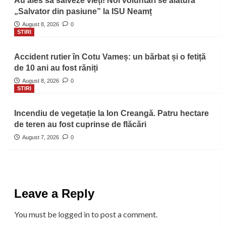
Au ales să salveze vieți! Noi voluntari se alătură
„Salvator din pasiune” la ISU Neamț
August 8, 2026
0
STIRI
Accident rutier în Cotu Vameș: un bărbat și o fetiță
de 10 ani au fost răniți
August 8, 2026
0
STIRI
Incendiu de vegetație la Ion Creangă. Patru hectare
de teren au fost cuprinse de flăcări
August 7, 2026
0
Leave a Reply
You must be
logged in
to post a comment.