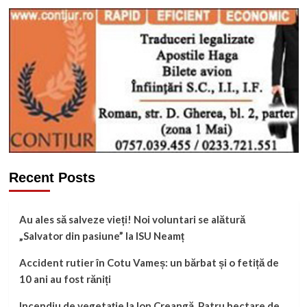
Recent Posts
Au ales să salveze vieți! Noi voluntari se alătură
„Salvator din pasiune” la ISU Neamț
Accident rutier în Cotu Vameș: un bărbat și o fetiță de
10 ani au fost răniți
Incendiu de vegetație la Ion Creangă. Patru hectare de