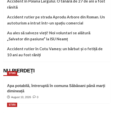
Accident în Poiana Largului. O tânără de 27 de ani a fost
rănită
Accident rutier pe strada Aprodu Arbore din Roman. Un
autoturism a intrat într-un spațiu comercial
Au ales să salveze vieți! Noi voluntari se alătură
„Salvator din pasiune” la ISU Neamț
Accident rutier în Cotu Vameș: un bărbat și o fetiță de
10 ani au fost răniți
NU PIERDEȚI
STIRI
Apa potabilă, întreruptă în comuna Săbăoani până marți
dimineață
August 10, 2026
0
STIRI