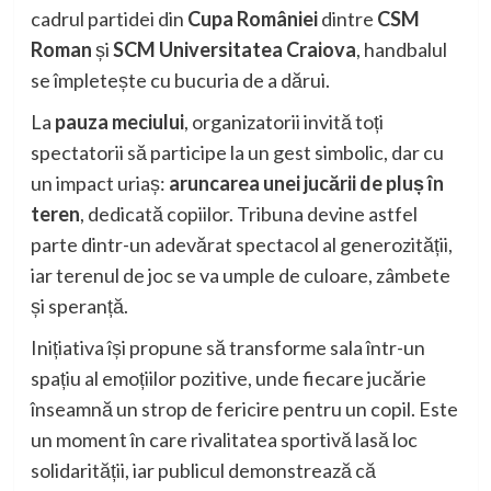
cadrul partidei din
Cupa României
dintre
CSM
Roman
și
SCM Universitatea Craiova
, handbalul
se împletește cu bucuria de a dărui.
La
pauza meciului
, organizatorii invită toți
spectatorii să participe la un gest simbolic, dar cu
un impact uriaș:
aruncarea unei jucării de pluș în
teren
, dedicată copiilor. Tribuna devine astfel
parte dintr-un adevărat spectacol al generozității,
iar terenul de joc se va umple de culoare, zâmbete
și speranță.
Inițiativa își propune să transforme sala într-un
spațiu al emoțiilor pozitive, unde fiecare jucărie
înseamnă un strop de fericire pentru un copil. Este
un moment în care rivalitatea sportivă lasă loc
solidarității, iar publicul demonstrează că