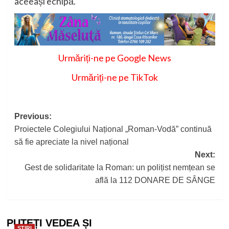
aceeași echipă.
Urmăriți-ne pe Google News
Urmăriți-ne pe TikTok
Post
Previous:
Proiectele Colegiului Național „Roman-Vodă” continuă
navigation
să fie apreciate la nivel național
Next:
Gest de solidaritate la Roman: un polițist nemțean se
află la 112 DONARE DE SÂNGE
PUTEȚI VEDEA ȘI
STIRI