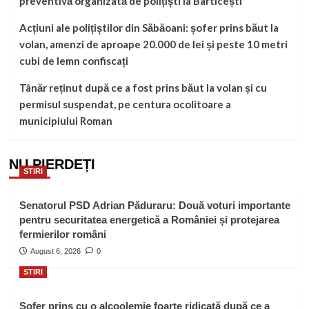
preventivă organizată de polițiști la Barticești
Acțiuni ale polițiștilor din Săbăoani: șofer prins băut la
volan, amenzi de aproape 20.000 de lei și peste 10 metri
cubi de lemn confiscați
Tânăr reținut după ce a fost prins băut la volan și cu
permisul suspendat, pe centura ocolitoare a
municipiului Roman
NU PIERDEȚI
STIRI
Senatorul PSD Adrian Păduraru: Două voturi importante
pentru securitatea energetică a României și protejarea
fermierilor români
August 6, 2026
0
STIRI
Șofer prins cu o alcoolemie foarte ridicată după ce a