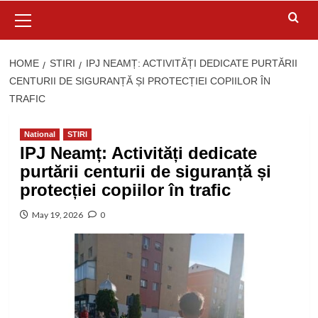
Primary
Menu
HOME
STIRI
IPJ NEAMȚ: ACTIVITĂȚI DEDICATE PURTĂRII
CENTURII DE SIGURANȚĂ ȘI PROTECȚIEI COPIILOR ÎN
TRAFIC
National
STIRI
IPJ Neamț: Activități dedicate
purtării centurii de siguranță și
protecției copiilor în trafic
May 19, 2026
0