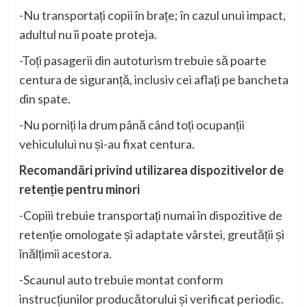
-Nu transportați copii în brațe; în cazul unui impact,
adultul nu îi poate proteja.
-Toți pasagerii din autoturism trebuie să poarte
centura de siguranță, inclusiv cei aflați pe bancheta
din spate.
-Nu porniți la drum până când toți ocupanții
vehiculului nu și-au fixat centura.
Recomandări privind utilizarea dispozitivelor de
retenție pentru minori
-Copiii trebuie transportați numai în dispozitive de
retenție omologate și adaptate vârstei, greutății și
înălțimii acestora.
-Scaunul auto trebuie montat conform
instrucțiunilor producătorului și verificat periodic.