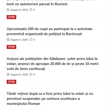
lovit un autoturism parcat în Bozieni
August 6, 2026
0
STIRI
Aproximativ 200 de copii au participat la o activitate
preventivă organizată de polițiști la Barticești
August 6, 2026
0
STIRI
Acțiuni ale polițiștilor din Săbăoani: șofer prins băut la
volan, amenzi de aproape 20.000 de lei și peste 10 metri
cubi de lemn confiscați
August 6, 2026
0
STIRI
Tânăr reținut după ce a fost prins băut la volan și cu
permisul suspendat, pe centura ocolitoare a
municipiului Roman