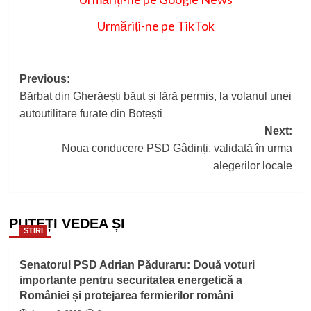
Urmăriți-ne pe TikTok
Post
Previous:
Bărbat din Gherăești băut și fără permis, la volanul unei
navigation
autoutilitare furate din Botești
Next:
Noua conducere PSD Gâdinți, validată în urma
alegerilor locale
PUTEȚI VEDEA ȘI
STIRI
Senatorul PSD Adrian Păduraru: Două voturi
importante pentru securitatea energetică a
României și protejarea fermierilor români