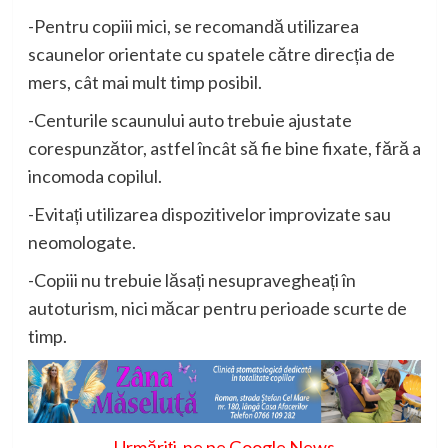
-Pentru copiii mici, se recomandă utilizarea
scaunelor orientate cu spatele către direcția de
mers, cât mai mult timp posibil.
-Centurile scaunului auto trebuie ajustate
corespunzător, astfel încât să fie bine fixate, fără a
incomoda copilul.
-Evitați utilizarea dispozitivelor improvizate sau
neomologate.
-Copiii nu trebuie lăsați nesupravegheați în
autoturism, nici măcar pentru perioade scurte de
timp.
Urmăriți-ne pe Google News