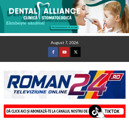
Skip
August 7, 2026
to
content
Facebook
Youtube
Twitter