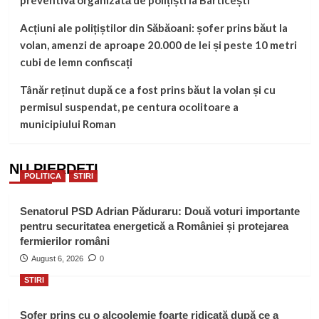
preventivă organizată de polițiști la Barticești
Acțiuni ale polițiștilor din Săbăoani: șofer prins băut la
volan, amenzi de aproape 20.000 de lei și peste 10 metri
cubi de lemn confiscați
Tânăr reținut după ce a fost prins băut la volan și cu
permisul suspendat, pe centura ocolitoare a
municipiului Roman
NU PIERDEȚI
POLITICA
STIRI
Senatorul PSD Adrian Păduraru: Două voturi importante
pentru securitatea energetică a României și protejarea
fermierilor români
August 6, 2026
0
STIRI
Șofer prins cu o alcoolemie foarte ridicată după ce a