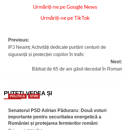
Urmăriți-ne pe Google News
Urmăriți-ne pe TikTok
Post
Previous:
IPJ Neamț: Activități dedicate purtării centurii de
navigation
siguranță și protecției copiilor în trafic
Next:
Bărbat de 65 de ani găsit decedat în Roman
PUTEȚI VEDEA ȘI
POLITICA
STIRI
Senatorul PSD Adrian Păduraru: Două voturi
importante pentru securitatea energetică a
României și protejarea fermierilor români