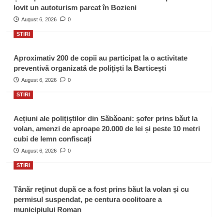
lovit un autoturism parcat în Bozieni
August 6, 2026
0
STIRI
Aproximativ 200 de copii au participat la o activitate
preventivă organizată de polițiști la Barticești
August 6, 2026
0
STIRI
Acțiuni ale polițiștilor din Săbăoani: șofer prins băut la
volan, amenzi de aproape 20.000 de lei și peste 10 metri
cubi de lemn confiscați
August 6, 2026
0
STIRI
Tânăr reținut după ce a fost prins băut la volan și cu
permisul suspendat, pe centura ocolitoare a
municipiului Roman