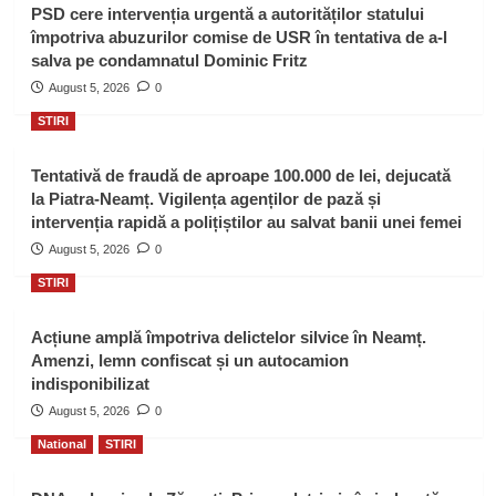
PSD cere intervenția urgentă a autorităților statului
împotriva abuzurilor comise de USR în tentativa de a-l
salva pe condamnatul Dominic Fritz
August 5, 2026
0
STIRI
Tentativă de fraudă de aproape 100.000 de lei, dejucată
la Piatra-Neamț. Vigilența agenților de pază și
intervenția rapidă a polițiștilor au salvat banii unei femei
August 5, 2026
0
STIRI
Acțiune amplă împotriva delictelor silvice în Neamț.
Amenzi, lemn confiscat și un autocamion
indisponibilizat
August 5, 2026
0
National
STIRI