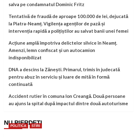
salva pe condamnatul Dominic Fritz
Tentativă de fraudă de aproape 100.000 de lei, dejucată
la Piatra-Neamț. Vigilența agenților de pază și
intervenția rapidă a polițiștilor au salvat banii unei femei
Acțiune amplă împotriva delictelor silvice în Neamț.
Amenzi, lemn confiscat și un autocamion
indisponibilizat
DNA a descins la Zănești. Primarul, trimis în judecată
pentru abuz în serviciu și luare de mită în formă
continuată
Accident rutier în comuna Ion Creangă. Două persoane
au ajuns la spital după impactul dintre două autoturisme
NU PIERDEȚI
POLITICA
STIRI