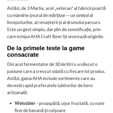
Astăzi, de 1 Martie, acel „veteran” al fabricii poartă
cu mândrie șnurul de mărțișor — un simbol al
începuturilor, al renașterii și al drumului parcurs.
Este un gest simplu, dar plin de semnificație, prin
care echipa AHA Craft Beer își onorează originile.
De la primele teste la game
consacrate
Din acel fermentator de 30 de litri s-a născut o
pasiune care a crescut odată cu fiecare lot produs.
Astăzi, gama AHA include sortimente care au
devenit rapid preferatele iubitorilor de bere
artizanală:
Weissbier
– proaspătă, ușor fructată, cu note
fine de banană și cuișoare