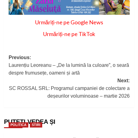
Urmăriți-ne pe Google News
Urmăriți-ne pe TikTok
Post
Previous:
Laurențiu Leoreanu – „De la lumină la culoare”, o seară
navigation
despre frumusețe, oameni și artă
Next:
SC ROSSAL SRL: Programul campaniei de colectare a
deșeurilor voluminoase – martie 2026
PUTEȚI VEDEA ȘI
POLITICA
STIRI