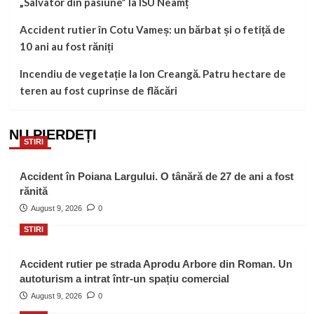
„Salvator din pasiune” la ISU Neamț
Accident rutier în Cotu Vameș: un bărbat și o fetiță de
10 ani au fost răniți
Incendiu de vegetație la Ion Creangă. Patru hectare de
teren au fost cuprinse de flăcări
NU PIERDEȚI
STIRI
Accident în Poiana Largului. O tânără de 27 de ani a fost
rănită
August 9, 2026
0
STIRI
Accident rutier pe strada Aprodu Arbore din Roman. Un
autoturism a intrat într-un spațiu comercial
August 9, 2026
0