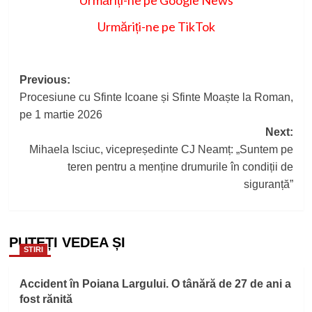
Urmăriți-ne pe Google News
Urmăriți-ne pe TikTok
Post
Previous:
Procesiune cu Sfinte Icoane și Sfinte Moaște la Roman,
navigation
pe 1 martie 2026
Next:
Mihaela Isciuc, vicepreședinte CJ Neamț: „Suntem pe
teren pentru a menține drumurile în condiții de
siguranță”
PUTEȚI VEDEA ȘI
STIRI
Accident în Poiana Largului. O tânără de 27 de ani a
fost rănită