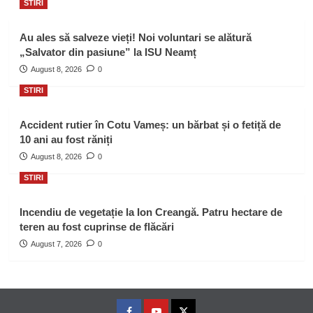
STIRI
Au ales să salveze vieți! Noi voluntari se alătură
„Salvator din pasiune” la ISU Neamț
August 8, 2026
0
STIRI
Accident rutier în Cotu Vameș: un bărbat și o fetiță de
10 ani au fost răniți
August 8, 2026
0
STIRI
Incendiu de vegetație la Ion Creangă. Patru hectare de
teren au fost cuprinse de flăcări
August 7, 2026
0