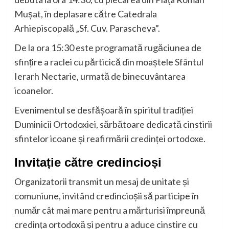
Mușat, în deplasare către
Catedrala
Arhiepiscopală „Sf. Cuv. Parascheva”
.
De la ora 15:30 este programată rugăciunea de
sfințire a raclei cu părticică din moaștele
Sfântul
Ierarh Nectarie
, urmată de binecuvântarea
icoanelor.
Evenimentul se desfășoară în spiritul tradiției
Duminicii Ortodoxiei, sărbătoare dedicată cinstirii
sfintelor icoane și reafirmării credinței ortodoxe.
Invitație către credincioși
Organizatorii transmit un mesaj de unitate și
comuniune, invitând credincioșii să participe în
număr cât mai mare pentru a mărturisi împreună
credința ortodoxă și pentru a aduce cinstire cu