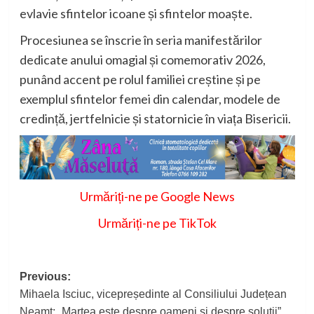
evlavie sfintelor icoane și sfintelor moaște.
Procesiunea se înscrie în seria manifestărilor
dedicate anului omagial și comemorativ 2026,
punând accent pe rolul familiei creștine și pe
exemplul sfintelor femei din calendar, modele de
credință, jertfelnicie și statornicie în viața Bisericii.
Urmăriți-ne pe Google News
Urmăriți-ne pe TikTok
Post
Previous:
Mihaela Isciuc, vicepreședinte al Consiliului Județean
navigation
Neamț: „Marțea este despre oameni și despre soluții”