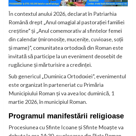
În contextul anului 2026, declarat în
Patriarhia
Română
drept „Anul omagial al pastorației familiei
creștine” și „Anul comemorativ al sfintelor femei
din calendar (mironosițe, mucenițe, cuvioase, soții
și mame)”, comunitatea ortodoxă din Roman este
invitată să participe la un eveniment deosebit de
rugăciune și mărturisire a credinței.
Sub genericul „Duminica Ortodoxiei”, evenimentul
este organizat în parteneriat cu
Primăria
Municipiului Roman
și va avea loc duminică, 1
martie 2026, în municipiul
Roman
.
Programul manifestării religioase
Procesiunea cu Sfinte Icoane și Sfinte Moaște va
debuta la ora 14:30, cu plecarea din Piața Roman