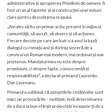
administrative și apropierea Primăriei de oameni. A
fost un an al faptelor și al construcției unei viziuni
clare pentru dezvoltarea orașului.
„Am ales să fiu un primar activ, prezent în mijlocul
comunității, să ascult, să observ și să acționez.
Fiecare decizie pe care am luat-o a avut la bază
dialogul cu romașcanii și dorința sinceră de a
construi un Roman mai modern, mai ordonat și mai
prietenos. Mandatul meu nu este despre
promisiuni, ci despre fapte, consecvență și
responsabilitate”, a declarat primarul Laurențiu
Dan Leoreanu.
Primarul a subliniat că așteptările cetățenilor sunt
mari, iar provocările – multiple, însă determinarea
de a duce la bun sfârșit proiectele începute și de a