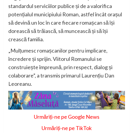
standardul serviciilor publice și de a valorifica
potențialul municipiului Roman, astfel încât orașul
să devină un loc în care fiecare romașcan să își
dorească să trăiască, să muncească și să își
crească familia.
„Mulțumesc romașcanilor pentru implicare,
încredere și sprijin. Viitorul Romanului se
construiește împreună, prin respect, dialog și
colaborare”, a transmis primarul Laurențiu Dan
Leoreanu.
Urmăriți-ne pe Google News
Urmăriți-ne pe TikTok