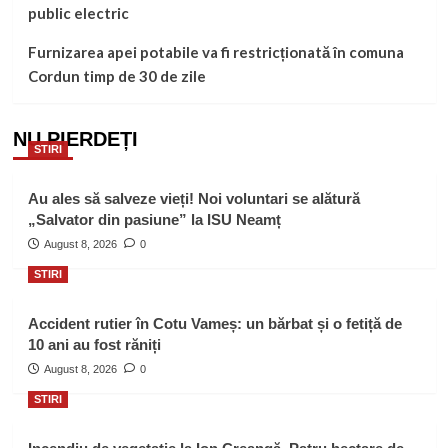
public electric
Furnizarea apei potabile va fi restricționată în comuna
Cordun timp de 30 de zile
NU PIERDEȚI
STIRI
Au ales să salveze vieți! Noi voluntari se alătură
„Salvator din pasiune” la ISU Neamț
August 8, 2026
0
STIRI
Accident rutier în Cotu Vameș: un bărbat și o fetiță de
10 ani au fost răniți
August 8, 2026
0
STIRI