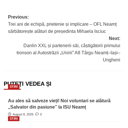
Post
Previous:
Trei ani de echipă, prietenie și implicare – OFL Neamț
navigation
sărbătorește alături de președinta Mihaela Isciuc
Next:
Danlin XXL și partenerii săi, câștigătorii primului
tronson al Autostrăzii „Unirii” A8 Târgu Neamț–Iași–
Ungheni
PUTEȚI VEDEA ȘI
STIRI
Au ales să salveze vieți! Noi voluntari se alătură
„Salvator din pasiune” la ISU Neamț
August 8, 2026
0
STIRI