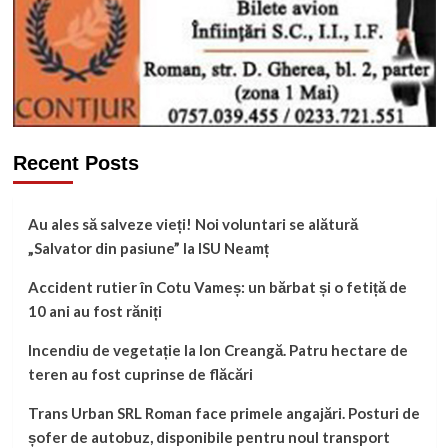
Recent Posts
Au ales să salveze vieți! Noi voluntari se alătură
„Salvator din pasiune” la ISU Neamț
Accident rutier în Cotu Vameș: un bărbat și o fetiță de
10 ani au fost răniți
Incendiu de vegetație la Ion Creangă. Patru hectare de
teren au fost cuprinse de flăcări
Trans Urban SRL Roman face primele angajări. Posturi de
șofer de autobuz, disponibile pentru noul transport