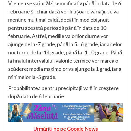
Vremea se va încălzi semnificativ până în data de 6
februarie și, chiar dacă vor fi ușoare variații, se va
menține mult mai caldă decât în mod obișnuit
pentru această perioadă până în data de 10
februarie. Astfel, mediile valorilor diurne vor
ajunge de la -7 grade, până la 5…6 grade, iar a celor
nocturne de la -14 grade, până la -1…0 grade. Până
la finalul intervalului, valorile termice vor marca o
scădere; media maximelor va ajunge la 1 grad, iar a
minimelor la -5 grade.
Probabilitatea pentru precipitații va fi în creștere
după data de 6 februarie.
Urmăriți-ne pe Google News