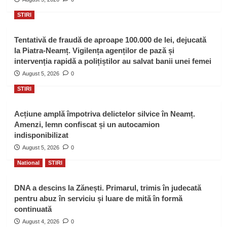
STIRI
Tentativă de fraudă de aproape 100.000 de lei, dejucată
la Piatra-Neamț. Vigilența agenților de pază și
intervenția rapidă a polițiștilor au salvat banii unei femei
August 5, 2026
0
STIRI
Acțiune amplă împotriva delictelor silvice în Neamț.
Amenzi, lemn confiscat și un autocamion
indisponibilizat
August 5, 2026
0
National
STIRI
DNA a descins la Zănești. Primarul, trimis în judecată
pentru abuz în serviciu și luare de mită în formă
continuată
August 4, 2026
0