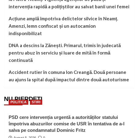
intervenția rapidă a polițiștilor au salvat banii unei femei
Acțiune amplă împotriva delictelor silvice în Neamț.
Amenzi, lemn confiscat și un autocamion
indisponibilizat
DNA a descins la Zănești. Primarul, trimis în judecată
pentru abuz în serviciu și luare de mită în formă
continuată
Accident rutier în comuna Ion Creangă. Două persoane
au ajuns la spital după impactul dintre două autoturisme
NU PIERDEȚI
POLITICA
STIRI
PSD cere intervenția urgentă a autorităților statului
împotriva abuzurilor comise de USR în tentativa de a-l
salva pe condamnatul Dominic Fritz
August 5, 2026
0