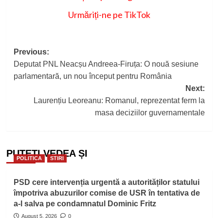
Urmăriți-ne pe TikTok
Post
Previous:
Deputat PNL Neacșu Andreea-Firuța: O nouă sesiune
navigation
parlamentară, un nou început pentru România
Next:
Laurențiu Leoreanu: Romanul, reprezentat ferm la
masa deciziilor guvernamentale
PUTEȚI VEDEA ȘI
POLITICA
STIRI
PSD cere intervenția urgentă a autorităților statului
împotriva abuzurilor comise de USR în tentativa de
a-l salva pe condamnatul Dominic Fritz
August 5, 2026
0