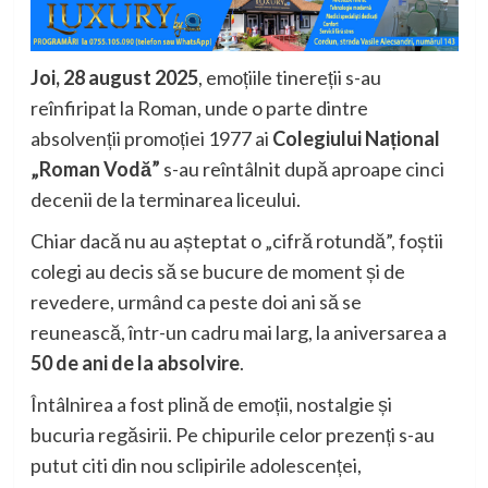
Joi, 28 august 2025
, emoțiile tinereții s-au
reînfiripat la Roman, unde o parte dintre
absolvenții promoției 1977 ai
Colegiului Național
„Roman Vodă”
s-au reîntâlnit după aproape cinci
decenii de la terminarea liceului.
Chiar dacă nu au așteptat o „cifră rotundă”, foștii
colegi au decis să se bucure de moment și de
revedere, urmând ca peste doi ani să se
reunească, într-un cadru mai larg, la aniversarea a
50 de ani de la absolvire
.
Întâlnirea a fost plină de emoții, nostalgie și
bucuria regăsirii. Pe chipurile celor prezenți s-au
putut citi din nou sclipirile adolescenței,