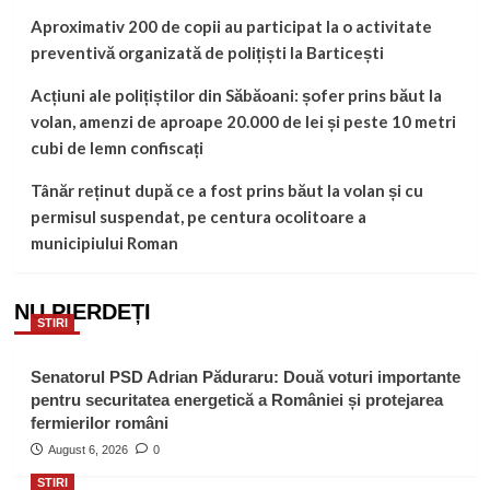
Aproximativ 200 de copii au participat la o activitate
preventivă organizată de polițiști la Barticești
Acțiuni ale polițiștilor din Săbăoani: șofer prins băut la
volan, amenzi de aproape 20.000 de lei și peste 10 metri
cubi de lemn confiscați
Tânăr reținut după ce a fost prins băut la volan și cu
permisul suspendat, pe centura ocolitoare a
municipiului Roman
NU PIERDEȚI
STIRI
Senatorul PSD Adrian Păduraru: Două voturi importante
pentru securitatea energetică a României și protejarea
fermierilor români
August 6, 2026
0
STIRI