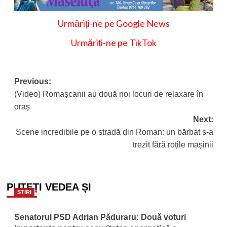
Urmăriți-ne pe Google News
Urmăriți-ne pe TikTok
Post
Previous:
(Video) Romașcanii au două noi locuri de relaxare în
navigation
oraș
Next:
Scene incredibile pe o stradă din Roman: un bărbat s-a
trezit fără roțile mașinii
PUTEȚI VEDEA ȘI
STIRI
Senatorul PSD Adrian Păduraru: Două voturi