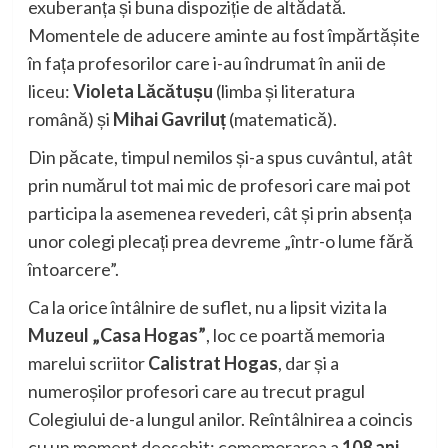
exuberanța și buna dispoziție de altădată.
Momentele de aducere aminte au fost împărtășite
în fața profesorilor care i-au îndrumat în anii de
liceu:
Violeta Lăcătușu
(limba și literatura
română) și
Mihai Gavriluț
(matematică).
Din păcate, timpul nemilos și-a spus cuvântul, atât
prin numărul tot mai mic de profesori care mai pot
participa la asemenea revederi, cât și prin absența
unor colegi plecați prea devreme „într-o lume fără
întoarcere”.
Ca la orice întâlnire de suflet, nu a lipsit vizita la
Muzeul „Casa Hogas”
, loc ce poartă memoria
marelui scriitor
Calistrat Hogas
, dar și a
numeroșilor profesori care au trecut pragul
Colegiului de-a lungul anilor. Reîntâlnirea a coincis
cu un moment deosebit: comemorarea a
108 ani