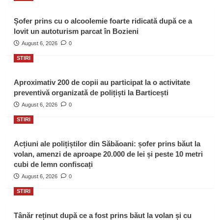
Șofer prins cu o alcoolemie foarte ridicată după ce a
lovit un autoturism parcat în Bozieni
August 6, 2026
0
STIRI
Aproximativ 200 de copii au participat la o activitate
preventivă organizată de polițiști la Barticești
August 6, 2026
0
STIRI
Acțiuni ale polițiștilor din Săbăoani: șofer prins băut la
volan, amenzi de aproape 20.000 de lei și peste 10 metri
cubi de lemn confiscați
August 6, 2026
0
STIRI
Tânăr reținut după ce a fost prins băut la volan și cu