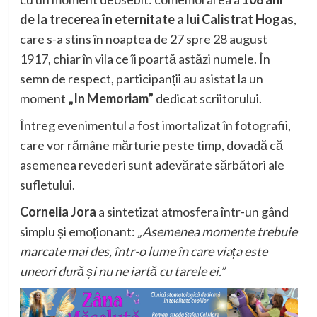
de la trecerea în eternitate a lui Calistrat Hogas
,
care s-a stins în noaptea de 27 spre 28 august
1917, chiar în vila ce îi poartă astăzi numele. În
semn de respect, participanții au asistat la un
moment
„In Memoriam”
dedicat scriitorului.
Întreg evenimentul a fost imortalizat în fotografii,
care vor rămâne mărturie peste timp, dovadă că
asemenea revederi sunt adevărate sărbători ale
sufletului.
Cornelia Jora
a sintetizat atmosfera într-un gând
simplu și emoționant:
„Asemenea momente trebuie
marcate mai des, într-o lume în care viața este
uneori dură și nu ne iartă cu tarele ei.”