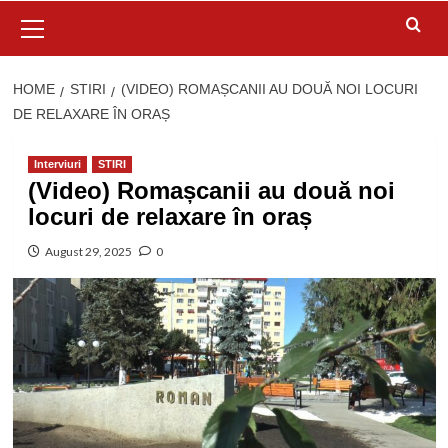
Primary
Menu
HOME
STIRI
(VIDEO) ROMAȘCANII AU DOUĂ NOI LOCURI
DE RELAXARE ÎN ORAȘ
Interviuri
STIRI
(Video) Romașcanii au două noi
locuri de relaxare în oraș
August 29, 2025
0