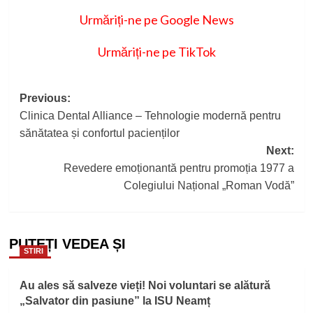
Urmăriți-ne pe Google News
Urmăriți-ne pe TikTok
Post
Previous:
Clinica Dental Alliance – Tehnologie modernă pentru
navigation
sănătatea și confortul pacienților
Next:
Revedere emoționantă pentru promoția 1977 a
Colegiului Național „Roman Vodă”
PUTEȚI VEDEA ȘI
STIRI
Au ales să salveze vieți! Noi voluntari se alătură
„Salvator din pasiune” la ISU Neamț