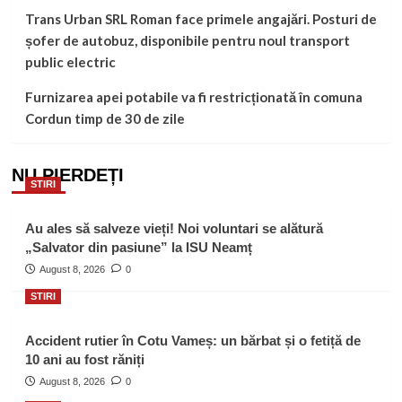
Trans Urban SRL Roman face primele angajări. Posturi de
șofer de autobuz, disponibile pentru noul transport
public electric
Furnizarea apei potabile va fi restricționată în comuna
Cordun timp de 30 de zile
NU PIERDEȚI
STIRI
Au ales să salveze vieți! Noi voluntari se alătură
„Salvator din pasiune” la ISU Neamț
August 8, 2026
0
STIRI
Accident rutier în Cotu Vameș: un bărbat și o fetiță de
10 ani au fost răniți
August 8, 2026
0