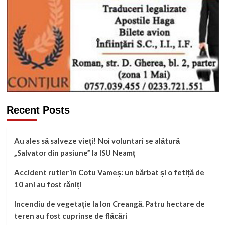
Recent Posts
Au ales să salveze vieți! Noi voluntari se alătură
„Salvator din pasiune” la ISU Neamț
Accident rutier în Cotu Vameș: un bărbat și o fetiță de
10 ani au fost răniți
Incendiu de vegetație la Ion Creangă. Patru hectare de
teren au fost cuprinse de flăcări