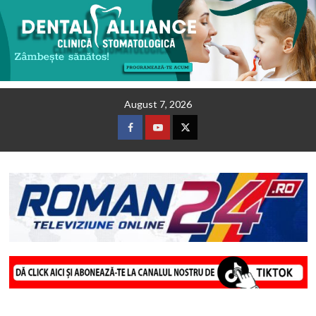
Skip
August 7, 2026
to
content
Facebook
Youtube
Twitter