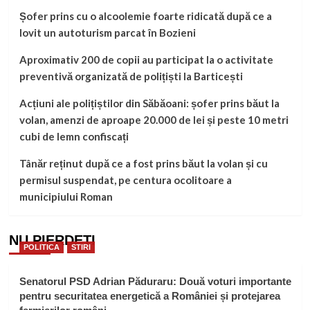
Șofer prins cu o alcoolemie foarte ridicată după ce a
lovit un autoturism parcat în Bozieni
Aproximativ 200 de copii au participat la o activitate
preventivă organizată de polițiști la Barticești
Acțiuni ale polițiștilor din Săbăoani: șofer prins băut la
volan, amenzi de aproape 20.000 de lei și peste 10 metri
cubi de lemn confiscați
Tânăr reținut după ce a fost prins băut la volan și cu
permisul suspendat, pe centura ocolitoare a
municipiului Roman
NU PIERDEȚI
POLITICA
STIRI
Senatorul PSD Adrian Păduraru: Două voturi importante
pentru securitatea energetică a României și protejarea