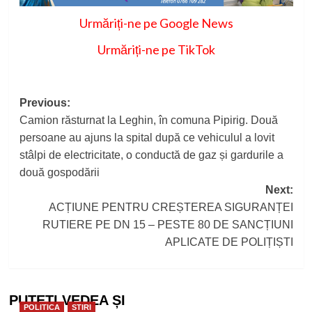
Urmăriți-ne pe Google News
Urmăriți-ne pe TikTok
Post
Previous:
Camion răsturnat la Leghin, în comuna Pipirig. Două
navigation
persoane au ajuns la spital după ce vehiculul a lovit
stâlpi de electricitate, o conductă de gaz și gardurile a
două gospodării
Next:
ACȚIUNE PENTRU CREȘTEREA SIGURANȚEI
RUTIERE PE DN 15 – PESTE 80 DE SANCȚIUNI
APLICATE DE POLIȚIȘTI
PUTEȚI VEDEA ȘI
POLITICA
STIRI