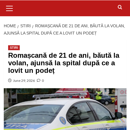
Primary
Menu
HOME
STIRI
ROMAȘCANĂ DE 21 DE ANI, BĂUTĂ LA VOLAN,
AJUNSĂ LA SPITAL DUPĂ CE A LOVIT UN PODEȚ
STIRI
Romașcană de 21 de ani, băută la
volan, ajunsă la spital după ce a
lovit un podeț
June 29, 2026
0