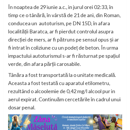
În noaptea de 29 iunie a.c., in jurul orei 02:33, în
timp ce o tânără, în vârstă de 21 de ani, din Roman,
conducea un autoturism, pe DN 15D, în afara
localității Baratca, ar fi pierdut controlul asupra
direcției de mers, ar fi pătruns pe sensul opus și ar
fi intrat în coliziune cu un podeț de beton. În urma
impactului autoturismul s-ar fi răsturnat pe spațiul
verde, din afara părții carosabile.
Tânăra a fost transportată la o unitate medicală.
Aceasta a fost testată cu aparatul etilometru,
rezultând o alcoolemie de 0,42 mg/l alcool pur in
aerul expirat. Continuăm cercetările în cadrul unui
dosar penal.