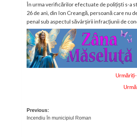
În urma verificărilor efectuate de polițiști s-a 
26 de ani, din Ion Creangă, persoană care nu d
penal sub aspectul săvârșirii infracțiunii de c
Urmăriți
Urmăr
Post
Previous:
Incendiu în municipiul Roman
navigation