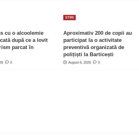
STIRI
ns cu o alcoolemie
Aproximativ 200 de copii au
icată după ce a lovit
participat la o activitate
rism parcat în
preventivă organizată de
polițiști la Barticești
026
0
August 6, 2026
0