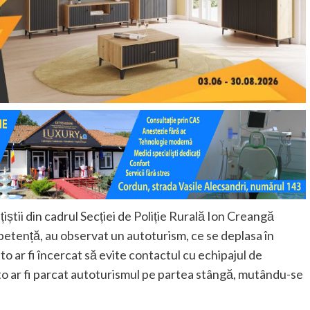
ițiștii din cadrul Secției de Poliție Rurală Ion Creangă
petență, au observat un autoturism, ce se deplasa în
o ar fi încercat să evite contactul cu echipajul de
auto ar fi parcat autoturismul pe partea stângă, mutându-se