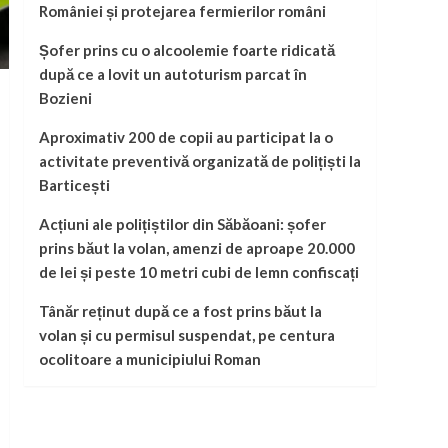
României și protejarea fermierilor români
Șofer prins cu o alcoolemie foarte ridicată
după ce a lovit un autoturism parcat în
Bozieni
Aproximativ 200 de copii au participat la o
activitate preventivă organizată de polițiști la
Barticești
Acțiuni ale polițiștilor din Săbăoani: șofer
prins băut la volan, amenzi de aproape 20.000
de lei și peste 10 metri cubi de lemn confiscați
Tânăr reținut după ce a fost prins băut la
volan și cu permisul suspendat, pe centura
ocolitoare a municipiului Roman