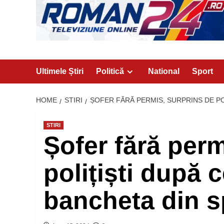
Ultimele Știri
Politică
National
Sport
HOME
STIRI
ȘOFER FĂRĂ PERMIS, SURPRINS DE PO
STIRI
Șofer fără perm
polițiști după 
bancheta din s