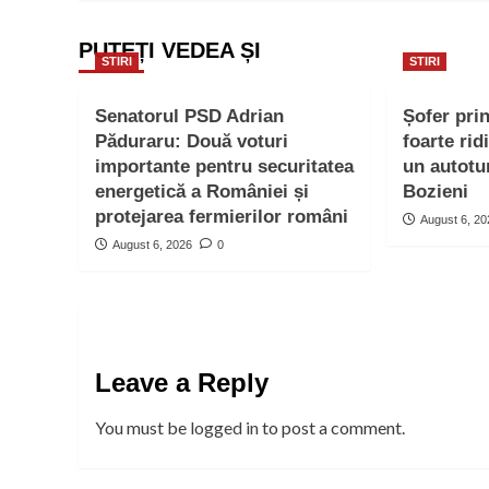
PUTEȚI VEDEA ȘI
STIRI
STIRI
Senatorul PSD Adrian
Șofer pri
Păduraru: Două voturi
foarte rid
importante pentru securitatea
un autotu
energetică a României și
Bozieni
protejarea fermierilor români
August 6, 2
August 6, 2026
0
Leave a Reply
You must be
logged in
to post a comment.