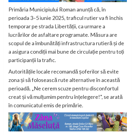
Primăria Municipiului Roman anunță că, în
perioada 3–5 iunie 2025, traficul rutier va fi închis
temporar pe strada Libertății, ca urmare a
lucrărilor de asfaltare programate. Măsura are
scopul de a îmbunătăți infrastructura rutieră și de
a asigura condiții mai bune de circulație pentru toți
participanții la trafic.
Autoritățile locale recomandă șoferilor să evite
zona și să folosească rute alternative în această
perioadă. „Ne cerem scuze pentru disconfortul
creat și vă mulțumim pentru înțelegere!”, se arată
în comunicatul emis de primărie.