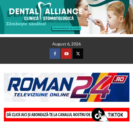
Skip
August 6, 2026
to
content
Facebook
Youtube
Twitter