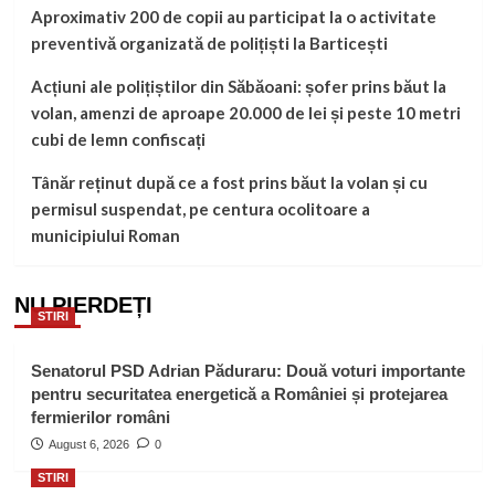
Aproximativ 200 de copii au participat la o activitate
preventivă organizată de polițiști la Barticești
Acțiuni ale polițiștilor din Săbăoani: șofer prins băut la
volan, amenzi de aproape 20.000 de lei și peste 10 metri
cubi de lemn confiscați
Tânăr reținut după ce a fost prins băut la volan și cu
permisul suspendat, pe centura ocolitoare a
municipiului Roman
NU PIERDEȚI
STIRI
Senatorul PSD Adrian Păduraru: Două voturi importante
pentru securitatea energetică a României și protejarea
fermierilor români
August 6, 2026
0
STIRI