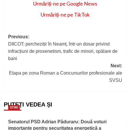
Urmăriți-ne pe Google News
Urmăriți-ne pe TikTok
Post
Previous:
DIICOT: percheziții în Neamț, într-un dosar privind
navigation
infracțiuni de proxenetism, trafic de minori, spălare de
bani
Next:
Etapa pe zona Roman a Concursurilor profesionale ale
SVSU
PUTEȚI VEDEA ȘI
STIRI
Senatorul PSD Adrian Păduraru: Două voturi
importante pentru securitatea energetică a