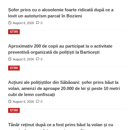
Șofer prins cu o alcoolemie foarte ridicată după ce a
lovit un autoturism parcat în Bozieni
August 6, 2026
0
STIRI
Aproximativ 200 de copii au participat la o activitate
preventivă organizată de polițiști la Barticești
August 6, 2026
0
STIRI
Acțiuni ale polițiștilor din Săbăoani: șofer prins băut la
volan, amenzi de aproape 20.000 de lei și peste 10 metri
cubi de lemn confiscați
August 6, 2026
0
STIRI
Tânăr reținut după ce a fost prins băut la volan și cu