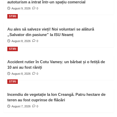
autoturism a intrat într-un spațiu comercial
August 9, 2026
0
STIRI
Au ales să salveze vieți! Noi voluntari se alătură
„Salvator din pasiune” la ISU Neamț
August 8, 2026
0
STIRI
Accident rutier în Cotu Vameș: un bărbat și o fetiță de
10 ani au fost răniți
August 8, 2026
0
STIRI
Incendiu de vegetație la Ion Creangă. Patru hectare de
teren au fost cuprinse de flăcări
August 7, 2026
0