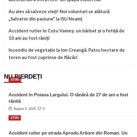
Au ales să salveze vieți! Noi voluntari se alătură
„Salvator din pasiune” la ISU Neamț
Accident rutier în Cotu Vameș: un bărbat și o fetiță de
10 ani au fost răniți
Incendiu de vegetație la Ion Creangă. Patru hectare de
teren au fost cuprinse de flăcări
NU PIERDEȚI
STIRI
Accident în Poiana Largului. O tânără de 27 de ani a fost
rănită
August 9, 2026
0
STIRI
Accident rutier pe strada Aprodu Arbore din Roman. Un