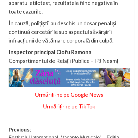
aparatul etilotest, rezultatele fiind negative în
toate cazurile.
În cauză, polițiștii au deschis un dosar penal și
continuă cercetările sub aspectul săvârșirii
infracțiunii de vătămare corporală din culpă.
Inspector principal Ciofu Ramona
Compartimentul de Relații Publice – IPJ Neamț
Urmăriți-ne pe Google News
Urmăriți-ne pe TikTok
Post
Previous:
Festivalul Internațional „Vacanțe Muzicale” – Ediția