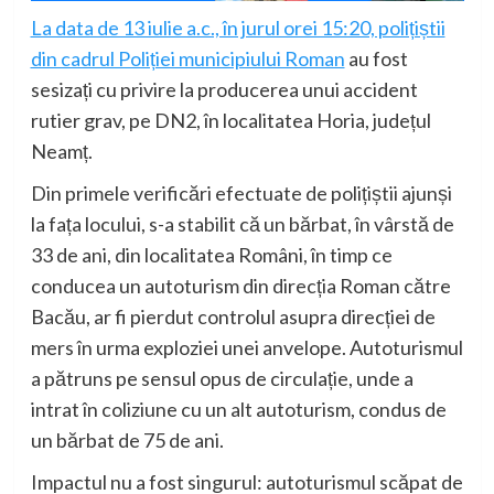
La data de 13 iulie a.c., în jurul orei 15:20, polițiștii
din cadrul Poliției municipiului Roman
au fost
sesizați cu privire la producerea unui accident
rutier grav, pe DN2, în localitatea Horia, județul
Neamț.
Din primele verificări efectuate de polițiștii ajunși
la fața locului, s-a stabilit că un bărbat, în vârstă de
33 de ani, din localitatea Români, în timp ce
conducea un autoturism din direcția Roman către
Bacău, ar fi pierdut controlul asupra direcției de
mers în urma exploziei unei anvelope. Autoturismul
a pătruns pe sensul opus de circulație, unde a
intrat în coliziune cu un alt autoturism, condus de
un bărbat de 75 de ani.
Impactul nu a fost singurul: autoturismul scăpat de