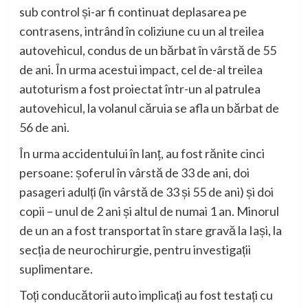
sub control și-ar fi continuat deplasarea pe
contrasens, intrând în coliziune cu un al treilea
autovehicul, condus de un bărbat în vârstă de 55
de ani. În urma acestui impact, cel de-al treilea
autoturism a fost proiectat într-un al patrulea
autovehicul, la volanul căruia se afla un bărbat de
56 de ani.
În urma accidentului în lanț, au fost rănite cinci
persoane: șoferul în vârstă de 33 de ani, doi
pasageri adulți (în vârstă de 33 și 55 de ani) și doi
copii – unul de 2 ani și altul de numai 1 an. Minorul
de un an a fost transportat în stare gravă la Iași, la
secția de neurochirurgie, pentru investigații
suplimentare.
Toți conducătorii auto implicați au fost testați cu