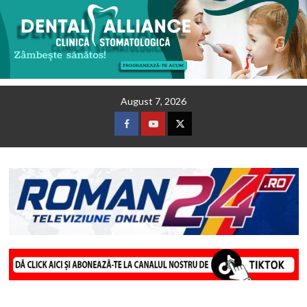
Skip
August 7, 2026
to
content
Facebook
Youtube
Twitter