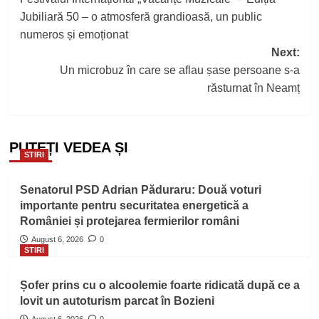
navigation
Jubiliară 50 – o atmosferă grandioasă, un public
numeros și emoționat
Next:
Un microbuz în care se aflau șase persoane s-a
răsturnat în Neamț
PUTEȚI VEDEA ȘI
STIRI
Senatorul PSD Adrian Păduraru: Două voturi
importante pentru securitatea energetică a
României și protejarea fermierilor români
August 6, 2026
0
STIRI
Șofer prins cu o alcoolemie foarte ridicată după ce a
lovit un autoturism parcat în Bozieni