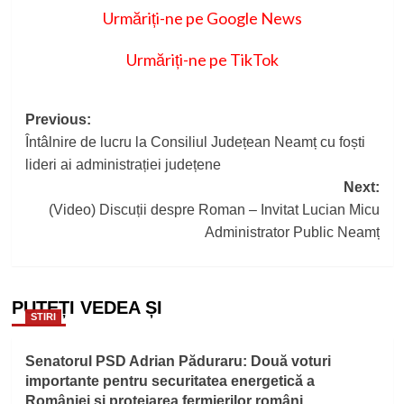
Urmăriți-ne pe Google News
Urmăriți-ne pe TikTok
Post
Previous:
Întâlnire de lucru la Consiliul Județean Neamț cu foști
navigation
lideri ai administrației județene
Next:
(Video) Discuții despre Roman – Invitat Lucian Micu
Administrator Public Neamț
PUTEȚI VEDEA ȘI
STIRI
Senatorul PSD Adrian Păduraru: Două voturi
importante pentru securitatea energetică a
României și protejarea fermierilor români