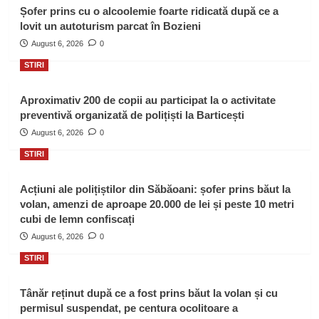
Șofer prins cu o alcoolemie foarte ridicată după ce a
lovit un autoturism parcat în Bozieni
August 6, 2026
0
STIRI
Aproximativ 200 de copii au participat la o activitate
preventivă organizată de polițiști la Barticești
August 6, 2026
0
STIRI
Acțiuni ale polițiștilor din Săbăoani: șofer prins băut la
volan, amenzi de aproape 20.000 de lei și peste 10 metri
cubi de lemn confiscați
August 6, 2026
0
STIRI
Tânăr reținut după ce a fost prins băut la volan și cu
permisul suspendat, pe centura ocolitoare a