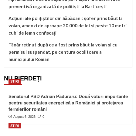
preventivă organizată de polițiști la Barticești
Acțiuni ale polițiștilor din Săbăoani: șofer prins băut la
volan, amenzi de aproape 20.000 de lei și peste 10 metri
cubi de lemn confiscați
Tânăr reținut după ce a fost prins băut la volan și cu
permisul suspendat, pe centura ocolitoare a
municipiului Roman
NU PIERDEȚI
STIRI
Senatorul PSD Adrian Păduraru: Două voturi importante
pentru securitatea energetică a României și protejarea
fermierilor români
August 6, 2026
0
STIRI