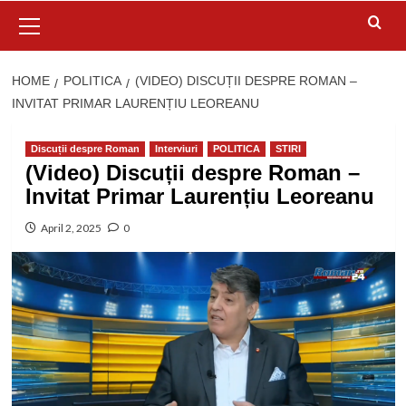
Primary
Menu
HOME
POLITICA
(VIDEO) DISCUȚII DESPRE ROMAN –
INVITAT PRIMAR LAURENȚIU LEOREANU
Discuții despre Roman
Interviuri
POLITICA
STIRI
(Video) Discuții despre Roman –
Invitat Primar Laurențiu Leoreanu
April 2, 2025
0