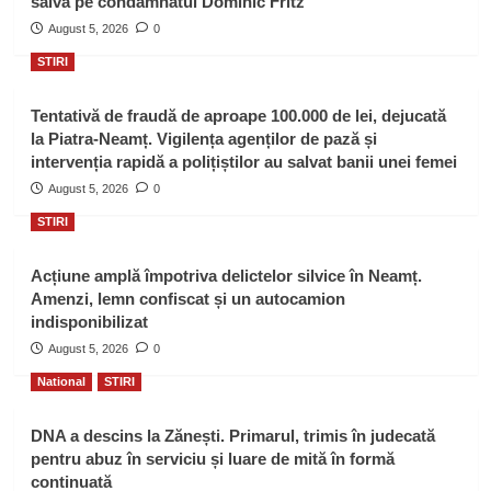
salva pe condamnatul Dominic Fritz
August 5, 2026
0
STIRI
Tentativă de fraudă de aproape 100.000 de lei, dejucată
la Piatra-Neamț. Vigilența agenților de pază și
intervenția rapidă a polițiștilor au salvat banii unei femei
August 5, 2026
0
STIRI
Acțiune amplă împotriva delictelor silvice în Neamț.
Amenzi, lemn confiscat și un autocamion
indisponibilizat
August 5, 2026
0
National
STIRI
DNA a descins la Zănești. Primarul, trimis în judecată
pentru abuz în serviciu și luare de mită în formă
continuată