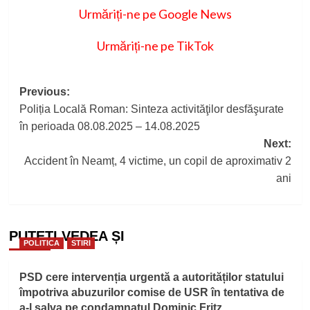
Urmăriți-ne pe Google News
Urmăriți-ne pe TikTok
Post
Previous:
Poliția Locală Roman: Sinteza activităţilor desfăşurate
navigation
în perioada 08.08.2025 – 14.08.2025
Next:
Accident în Neamț, 4 victime, un copil de aproximativ 2
ani
PUTEȚI VEDEA ȘI
POLITICA
STIRI
PSD cere intervenția urgentă a autorităților statului
împotriva abuzurilor comise de USR în tentativa de
a-l salva pe condamnatul Dominic Fritz