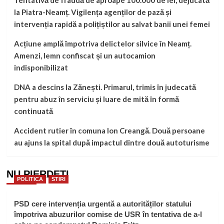
la Piatra-Neamț. Vigilența agenților de pază și
intervenția rapidă a polițiștilor au salvat banii unei femei
Acțiune amplă împotriva delictelor silvice în Neamț.
Amenzi, lemn confiscat și un autocamion
indisponibilizat
DNA a descins la Zănești. Primarul, trimis în judecată
pentru abuz în serviciu și luare de mită în formă
continuată
Accident rutier în comuna Ion Creangă. Două persoane
au ajuns la spital după impactul dintre două autoturisme
NU PIERDEȚI
POLITICA
STIRI
PSD cere intervenția urgentă a autorităților statului
împotriva abuzurilor comise de USR în tentativa de a-l